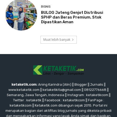
BISNIS
BULOG Jateng Genjot Distribusi
SPHP dan Beras Premium, Stok
Dipastikan Aman
Muat lebih banyak
ketaketik.com:
Aning Karindra (Alin) || Blogger || Jurnalis ||
www.ketaketik.com || ketaketikita@gmail.com || 08122776668 ||
Semarang, Jawa Tengah, Indonesia || Instagram : ketaketikcom ||
Twitter : ketaketik || Facebook : ketaketikcom || FanPage :
ketaketikcom || Ketaketik.com dibangun sejak 2015. Portal ini
merupakan bagian dari aktifitas blog jurnalis yang dikelola pribadi
dan mengabarkan informasi yang layak Anda simak dan bagikan.