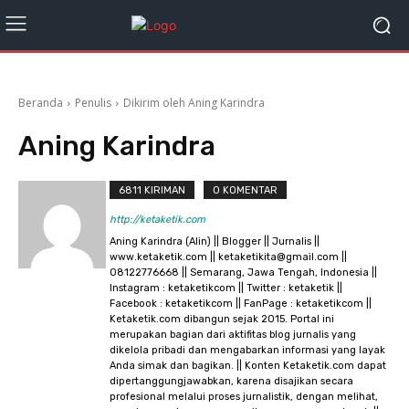
Beranda
Penulis
Dikirim oleh Aning Karindra
Aning Karindra
6811 KIRIMAN
0 KOMENTAR
http://ketaketik.com
Aning Karindra (Alin) || Blogger || Jurnalis ||
www.ketaketik.com || ketaketikita@gmail.com ||
08122776668 || Semarang, Jawa Tengah, Indonesia ||
Instagram : ketaketikcom || Twitter : ketaketik ||
Facebook : ketaketikcom || FanPage : ketaketikcom ||
Ketaketik.com dibangun sejak 2015. Portal ini
merupakan bagian dari aktifitas blog jurnalis yang
dikelola pribadi dan mengabarkan informasi yang layak
Anda simak dan bagikan. || Konten Ketaketik.com dapat
dipertanggungjawabkan, karena disajikan secara
profesional melalui proses jurnalistik, dengan melihat,