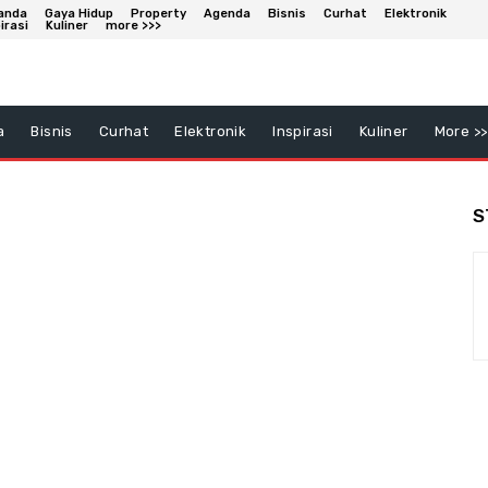
anda
Gaya Hidup
Property
Agenda
Bisnis
Curhat
Elektronik
irasi
Kuliner
more >>>
a
Bisnis
Curhat
Elektronik
Inspirasi
Kuliner
More >>
S