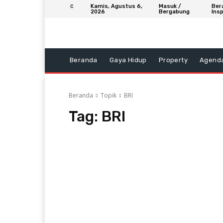
Kamis, Agustus 6,
Masuk /
Ber
C
2026
Bergabung
Insp
Beranda
Gaya Hidup
Property
Agend
Beranda
Topik
BRI
Tag:
BRI