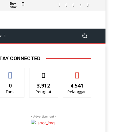
Buy
now
>
TAY CONNECTED
0
3,912
4,541
Fans
Pengikut
Pelanggan
- Advertisement -