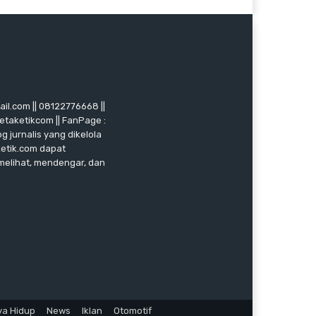
mail.com || 08122776668 ||
ketaketikcom || FanPage :
g jurnalis yang dikelola
ketik.com dapat
 melihat, mendengar, dan
ya Hidup
News
Iklan
Otomotif