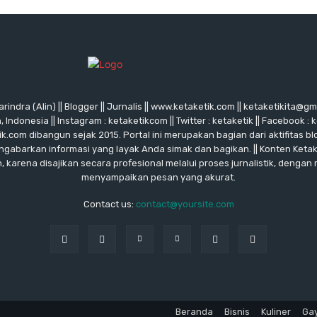
rindra (Alin) || Blogger || Jurnalis || www.ketaketik.com || ketaketikita@g
ndonesia || Instagram : ketaketikcom || Twitter : ketaketik || Facebook : 
ik.com dibangun sejak 2015. Portal ini merupakan bagian dari aktifitas blo
ngabarkan informasi yang layak Anda simak dan bagikan. || Konten Keta
karena disajikan secara profesional melalui proses jurnalistik, dengan
menyampaikan pesan yang akurat.
Contact us:
contact@yoursite.com
Beranda
Bisnis
Kuliner
Ga