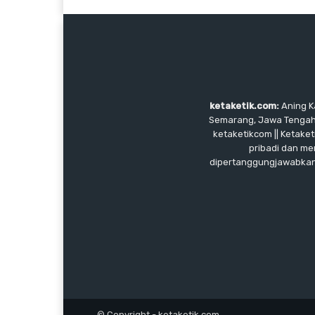
ketaketik.com:
Aning Ka
Semarang, Jawa Tengah, I
ketaketikcom || Ketaket
pribadi dan me
dipertanggungjawabkan, 
© Copyright - ketaketik.com