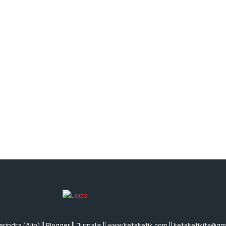
rindra (Alin) || Blogger || Jurnalis || www.ketaketik.com || ketaketikita@g