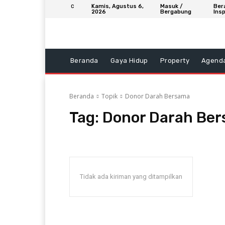
Kamis, Agustus 6,
Masuk /
Ber
C
2026
Bergabung
Insp
Beranda
Gaya Hidup
Property
Agend
Beranda
Topik
Donor Darah Bersama
Tag:
Donor Darah Be
Tidak ada kiriman yang ditampilkan