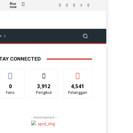
Buy
now
>
TAY CONNECTED
0
3,912
4,541
Fans
Pengikut
Pelanggan
- Advertisement -