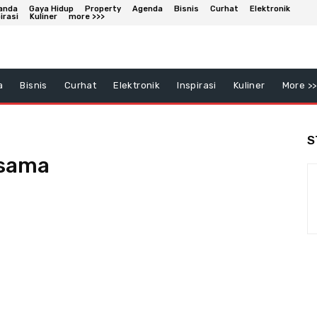
anda
Gaya Hidup
Property
Agenda
Bisnis
Curhat
Elektronik
irasi
Kuliner
more >>>
a
Bisnis
Curhat
Elektronik
Inspirasi
Kuliner
More >>
S
rsama