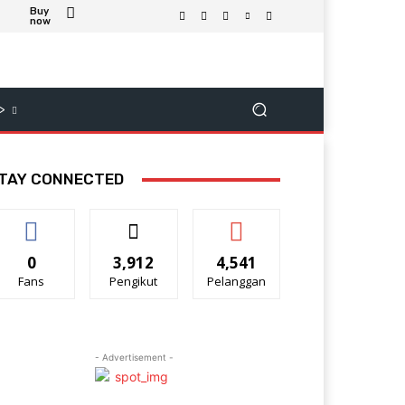
Buy
now
>
TAY CONNECTED
0
3,912
4,541
Fans
Pengikut
Pelanggan
- Advertisement -