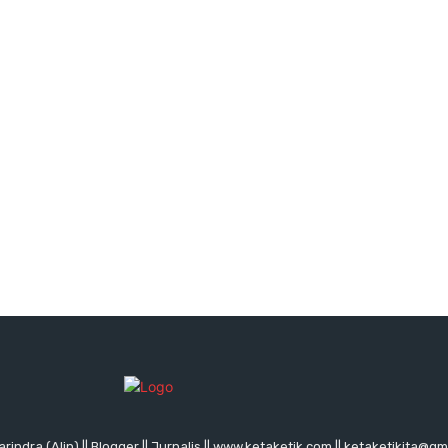
rindra (Alin) || Blogger || Jurnalis || www.ketaketik.com || ketaketikita@g