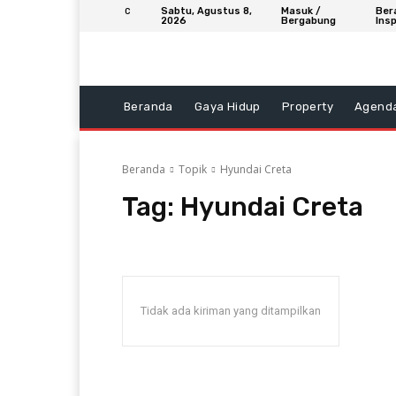
Sabtu, Agustus 8,
Masuk /
Ber
C
2026
Bergabung
Insp
Beranda
Gaya Hidup
Property
Agend
Beranda
Topik
Hyundai Creta
Tag:
Hyundai Creta
Tidak ada kiriman yang ditampilkan