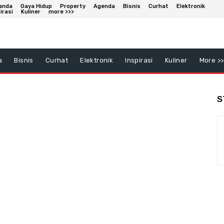
anda
Gaya Hidup
Property
Agenda
Bisnis
Curhat
Elektronik
irasi
Kuliner
more >>>
a
Bisnis
Curhat
Elektronik
Inspirasi
Kuliner
More >>
S