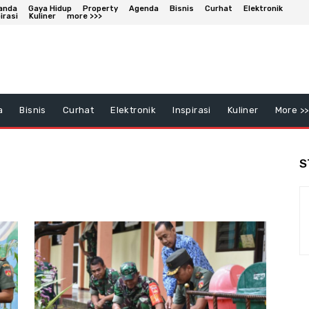
anda
Gaya Hidup
Property
Agenda
Bisnis
Curhat
Elektronik
irasi
Kuliner
more >>>
a
Bisnis
Curhat
Elektronik
Inspirasi
Kuliner
More >>
S