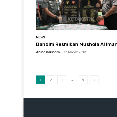
NEWS
Dandim Resmikan Mushola Al Ima
Aning Karindra
-
13 Maret 2019
...
1
2
3
5