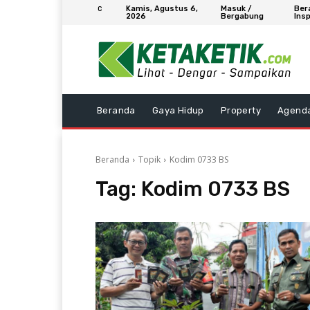
Kamis, Agustus 6,
Masuk /
Ber
C
2026
Bergabung
Insp
Beranda
Gaya Hidup
Property
Agend
Beranda
Topik
Kodim 0733 BS
Tag:
Kodim 0733 BS