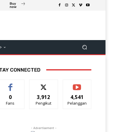
Buy
now
>
TAY CONNECTED
0
3,912
4,541
Fans
Pengikut
Pelanggan
- Advertisement -