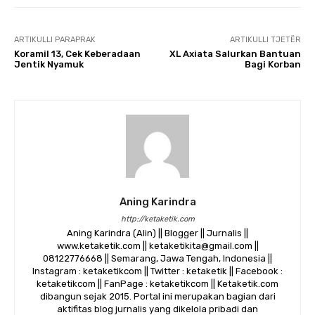
ARTIKULLI PARAPRAK
ARTIKULLI TJETËR
Koramil 13, Cek Keberadaan
XL Axiata Salurkan Bantuan
Jentik Nyamuk
Bagi Korban
Aning Karindra
http://ketaketik.com
Aning Karindra (Alin) || Blogger || Jurnalis ||
www.ketaketik.com || ketaketikita@gmail.com ||
08122776668 || Semarang, Jawa Tengah, Indonesia ||
Instagram : ketaketikcom || Twitter : ketaketik || Facebook :
ketaketikcom || FanPage : ketaketikcom || Ketaketik.com
dibangun sejak 2015. Portal ini merupakan bagian dari
aktifitas blog jurnalis yang dikelola pribadi dan