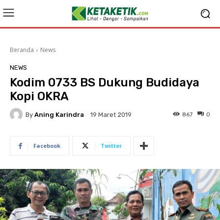
Beranda
News
NEWS
Kodim 0733 BS Dukung Budidaya
Kopi OKRA
By
Aning Karindra
867
0
19 Maret 2019
Facebook
Twitter