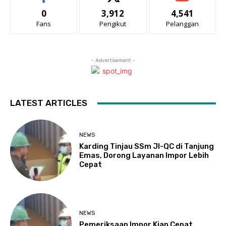
0
3,912
4,541
Fans
Pengikut
Pelanggan
- Advertisement -
LATEST ARTICLES
NEWS
Karding Tinjau SSm JI-QC di Tanjung
Emas, Dorong Layanan Impor Lebih
Cepat
NEWS
Pemeriksaan Impor Kian Cepat,