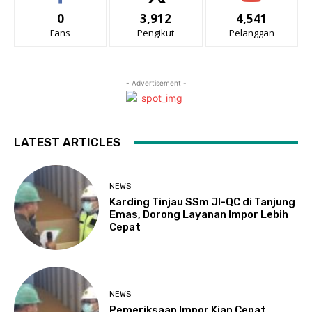
0
3,912
4,541
Fans
Pengikut
Pelanggan
- Advertisement -
LATEST ARTICLES
NEWS
Karding Tinjau SSm JI-QC di Tanjung
Emas, Dorong Layanan Impor Lebih
Cepat
NEWS
Pemeriksaan Impor Kian Cepat,