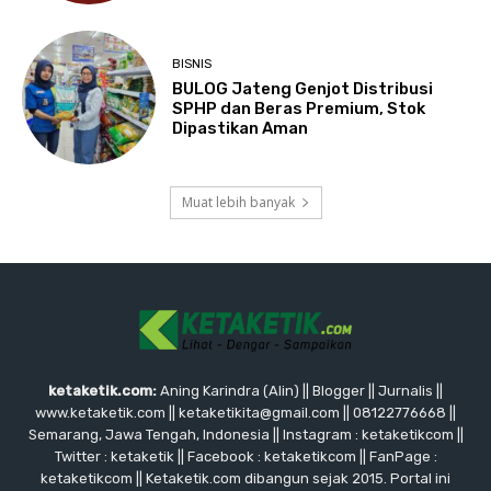
BISNIS
BULOG Jateng Genjot Distribusi
SPHP dan Beras Premium, Stok
Dipastikan Aman
Muat lebih banyak
ketaketik.com:
Aning Karindra (Alin) || Blogger || Jurnalis ||
www.ketaketik.com || ketaketikita@gmail.com || 08122776668 ||
Semarang, Jawa Tengah, Indonesia || Instagram : ketaketikcom ||
Twitter : ketaketik || Facebook : ketaketikcom || FanPage :
ketaketikcom || Ketaketik.com dibangun sejak 2015. Portal ini