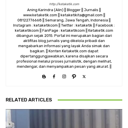
http://ketaketik.com
Aning Karindra (Alin) || Blogger || Jurnalis ||
www.ketaketik.com || ketaketikita@gmail.com ||
08122776668 || Semarang, Jawa Tengah, Indonesia ||
Instagram : ketaketikcom || Twitter : ketaketik || Facebook :
ketaketikcom || FanPage : ketaketikcom || Ketaketik.com
dibangun sejak 2015. Portal ini merupakan bagian dari
aktifitas blog jurnalis yang dikelola pribadi dan
mengabarkan informasi yang layak Anda simak dan
bagikan. || Konten Ketaketik.com dapat
dipertanggungjawabkan, karena disajikan secara
profesional melalui proses jurnalistik, dengan melihat,
mendengar, dan menyampaikan pesan yang akurat. ||
RELATED ARTICLES