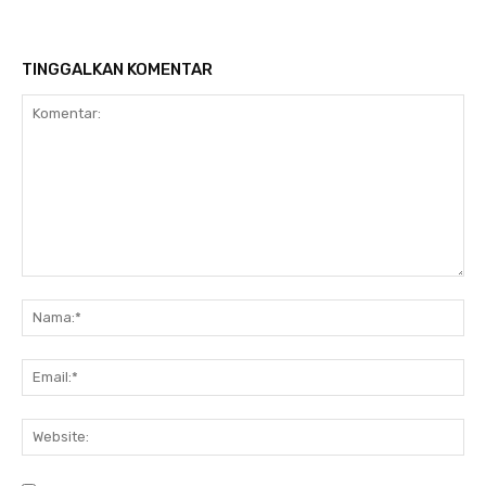
TINGGALKAN KOMENTAR
Komentar:
Na
Ema
Web