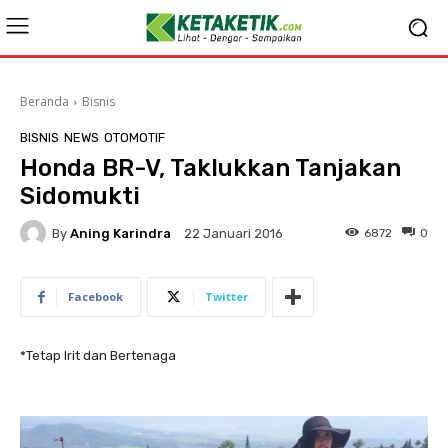
Beranda
Bisnis
BISNIS
NEWS
OTOMOTIF
Honda BR-V, Taklukkan Tanjakan
Sidomukti
By
Aning Karindra
6872
0
22 Januari 2016
Facebook
Twitter
*Tetap Irit dan Bertenaga