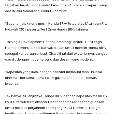
tanjakan terjal, hingga sudut kemiringan 45 derajat, seperti yang
ada di jalur Semarang-Umbul Sidomukti.
“Buat nanjak, kinerja mesin Honda BR-V tetap stabil,” tambah Rita
Hidayati (38), peserta Test Drive Honda BR-V lainnya.
Training & Development Honda Semarang Center, I Putu Yoga
Permana menuturkan, banyak alasan untuk memilih Honda BR-V
sebagai kendaraan pribadi. Jika dilihat dari eksteriornya, sangat
gagah, dengan model terbaru dan desain yang modern.
“Kapasitas yang luas, dengan 7 seater membuat mobil ini bisa
dinikmati bersama-sama keluarga, maupun teman-teman,”
jelasnya.
Tak hanya itu, lanjutnya, Honda BR-V dengan kapasitas mesin 1,5
i-VTEC terbukti irit, dimana 1 liter bahan bakar dapat digunakan
untuk melibas perjalanan sepanjang 13 -14 kilometer. Dengan
begitu, jalur Semarang-Sidomukti sepanjang 26 kilometer hanya