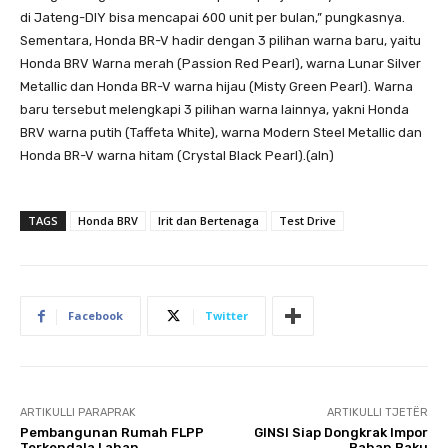
di Jateng-DIY bisa mencapai 600 unit per bulan,” pungkasnya.
Sementara, Honda BR-V hadir dengan 3 pilihan warna baru, yaitu
Honda BRV Warna merah (Passion Red Pearl), warna Lunar Silver
Metallic dan Honda BR-V warna hijau (Misty Green Pearl). Warna
baru tersebut melengkapi 3 pilihan warna lainnya, yakni Honda
BRV warna putih (Taffeta White), warna Modern Steel Metallic dan
Honda BR-V warna hitam (Crystal Black Pearl).(aln)
TAGS
Honda BRV
Irit dan Bertenaga
Test Drive
Facebook
Twitter
ARTIKULLI PARAPRAK
ARTIKULLI TJETËR
Pembangunan Rumah FLPP
GINSI Siap Dongkrak Impor
Terkendala Lahan
Bahan Baku