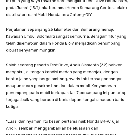
Itu pula yang saya rasakan saat mengikuti Test Drive Honda BR-V,
pada Jumat (15/1) lalu, bersama Honda Semarang Center, selaku
distributor resmi Mobil Honda arra Jateng-DIY.
Perjalanan sepanjang 26 kilometer dari Semarang menuju
Kawasan Umbul Sidomukti sangat sempurna. Beragam fitur yang
telah disematkan dalam Honda BR-V menjadikan penumpang
dibuat senyaman mungkin.
Salah seorang peserta Test Drive, Andik Sismanto (32) bahkan
mengakui, di tengah kondisi medan yang menanjak, dengan
kontur jalan yang bergelombang, nyaris tak terasa goncangan
maupun suara gesekan ban dari dalam mobil. Kenyamanan
penumpang pada mobil berkapasitas 7 penumpang ini pun tetap
terjaga, baik yang berada di baris depan, tengah, maupun baris
ketiga.
“Luas, dan nyaman. Itu kesan pertama naik Honda BR-V,” ujar
Andik, sembari menggambarkan keleluasaan dan