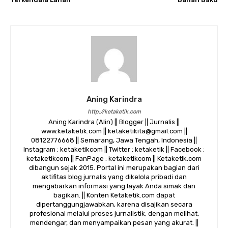
Aning Karindra
http://ketaketik.com
Aning Karindra (Alin) || Blogger || Jurnalis ||
www.ketaketik.com || ketaketikita@gmail.com ||
08122776668 || Semarang, Jawa Tengah, Indonesia ||
Instagram : ketaketikcom || Twitter : ketaketik || Facebook :
ketaketikcom || FanPage : ketaketikcom || Ketaketik.com
dibangun sejak 2015. Portal ini merupakan bagian dari
aktifitas blog jurnalis yang dikelola pribadi dan
mengabarkan informasi yang layak Anda simak dan
bagikan. || Konten Ketaketik.com dapat
dipertanggungjawabkan, karena disajikan secara
profesional melalui proses jurnalistik, dengan melihat,
mendengar, dan menyampaikan pesan yang akurat. ||