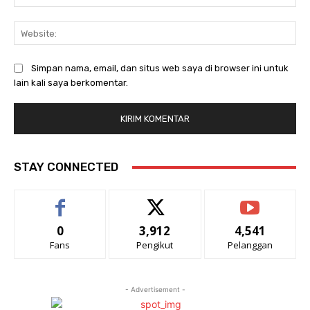
Web
Simpan nama, email, dan situs web saya di browser ini untuk
lain kali saya berkomentar.
STAY CONNECTED
0
3,912
4,541
Fans
Pengikut
Pelanggan
- Advertisement -