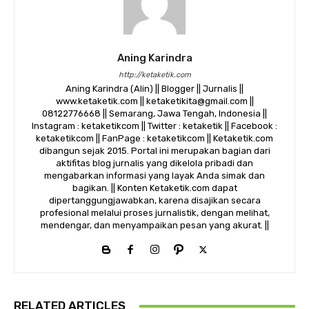
Aning Karindra
http://ketaketik.com
Aning Karindra (Alin) || Blogger || Jurnalis ||
www.ketaketik.com || ketaketikita@gmail.com ||
08122776668 || Semarang, Jawa Tengah, Indonesia ||
Instagram : ketaketikcom || Twitter : ketaketik || Facebook :
ketaketikcom || FanPage : ketaketikcom || Ketaketik.com
dibangun sejak 2015. Portal ini merupakan bagian dari
aktifitas blog jurnalis yang dikelola pribadi dan
mengabarkan informasi yang layak Anda simak dan
bagikan. || Konten Ketaketik.com dapat
dipertanggungjawabkan, karena disajikan secara
profesional melalui proses jurnalistik, dengan melihat,
mendengar, dan menyampaikan pesan yang akurat. ||
RELATED ARTICLES