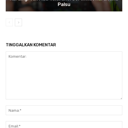
Palsu
TINGGALKAN KOMENTAR
Komentar:
Na
Ema