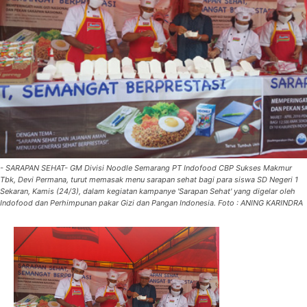
- SARAPAN SEHAT- GM Divisi Noodle Semarang PT Indofood CBP Sukses Makmur
Tbk, Devi Permana, turut memasak menu sarapan sehat bagi para siswa SD Negeri 1
Sekaran, Kamis (24/3), dalam kegiatan kampanye 'Sarapan Sehat' yang digelar oleh
Indofood dan Perhimpunan pakar Gizi dan Pangan Indonesia. Foto : ANING KARINDRA