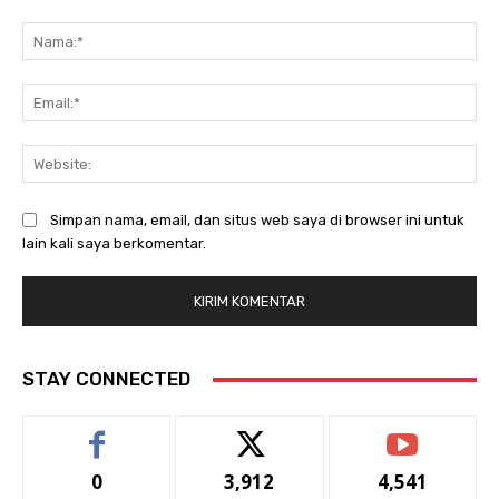
Komentar:
Na
Ema
Web
Simpan nama, email, dan situs web saya di browser ini untuk
lain kali saya berkomentar.
STAY CONNECTED
0
3,912
4,541