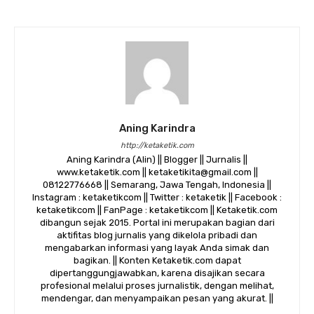
Aning Karindra
http://ketaketik.com
Aning Karindra (Alin) || Blogger || Jurnalis ||
www.ketaketik.com || ketaketikita@gmail.com ||
08122776668 || Semarang, Jawa Tengah, Indonesia ||
Instagram : ketaketikcom || Twitter : ketaketik || Facebook :
ketaketikcom || FanPage : ketaketikcom || Ketaketik.com
dibangun sejak 2015. Portal ini merupakan bagian dari
aktifitas blog jurnalis yang dikelola pribadi dan
mengabarkan informasi yang layak Anda simak dan
bagikan. || Konten Ketaketik.com dapat
dipertanggungjawabkan, karena disajikan secara
profesional melalui proses jurnalistik, dengan melihat,
mendengar, dan menyampaikan pesan yang akurat. ||