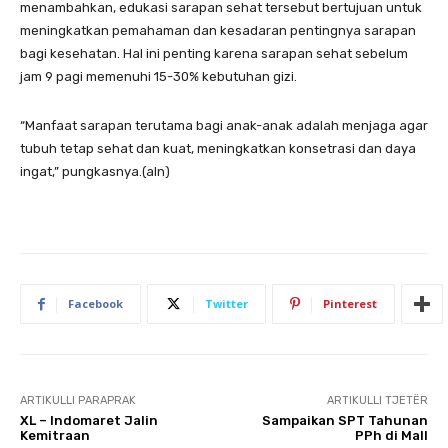
menambahkan, edukasi sarapan sehat tersebut bertujuan untuk
meningkatkan pemahaman dan kesadaran pentingnya sarapan
bagi kesehatan. Hal ini penting karena sarapan sehat sebelum
jam 9 pagi memenuhi 15-30% kebutuhan gizi.
“Manfaat sarapan terutama bagi anak-anak adalah menjaga agar
tubuh tetap sehat dan kuat, meningkatkan konsetrasi dan daya
ingat,” pungkasnya.(aln)
Facebook
Twitter
Pinterest
ARTIKULLI PARAPRAK
ARTIKULLI TJETËR
XL – Indomaret Jalin
Sampaikan SPT Tahunan
Kemitraan
PPh di Mall