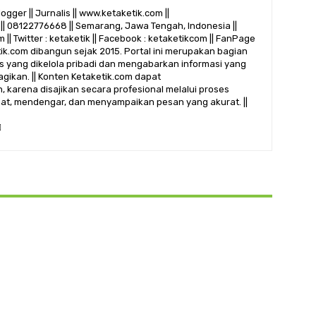
logger || Jurnalis || www.ketaketik.com ||
|| 08122776668 || Semarang, Jawa Tengah, Indonesia ||
 || Twitter : ketaketik || Facebook : ketaketikcom || FanPage
etik.com dibangun sejak 2015. Portal ini merupakan bagian
alis yang dikelola pribadi dan mengabarkan informasi yang
gikan. || Konten Ketaketik.com dapat
 karena disajikan secara profesional melalui proses
ihat, mendengar, dan menyampaikan pesan yang akurat. ||