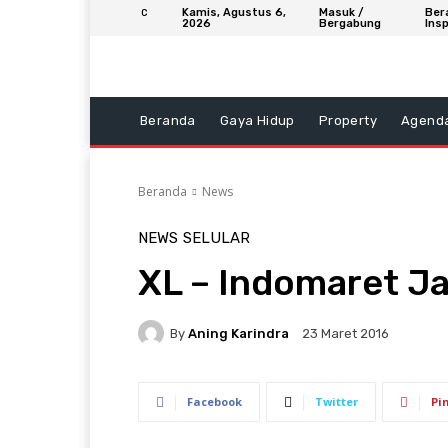
Kamis, Agustus 6,
Masuk /
Ber
C
2026
Bergabung
Insp
Beranda
Gaya Hidup
Property
Agend
Beranda
News
NEWS
SELULAR
XL – Indomaret Ja
By
Aning Karindra
23 Maret 2016
Facebook
Twitter
Pi