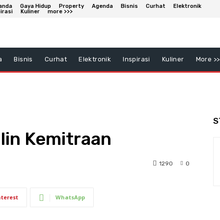
anda
Gaya Hidup
Property
Agenda
Bisnis
Curhat
Elektronik
irasi
Kuliner
more >>>
a
Bisnis
Curhat
Elektronik
Inspirasi
Kuliner
More >>
S
lin Kemitraan
1290
0
nterest
WhatsApp