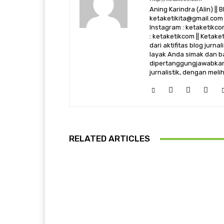
Aning Karindra (Alin) || B
ketaketikita@gmail.com 
Instagram : ketaketikcom
: ketaketikcom || Ketak
dari aktifitas blog jurn
layak Anda simak dan ba
dipertanggungjawabkan,
jurnalistik, dengan mel
RELATED ARTICLES