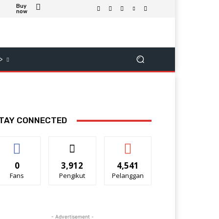
Buy
now
>
TAY CONNECTED
0
3,912
4,541
Fans
Pengikut
Pelanggan
- Advertisement -