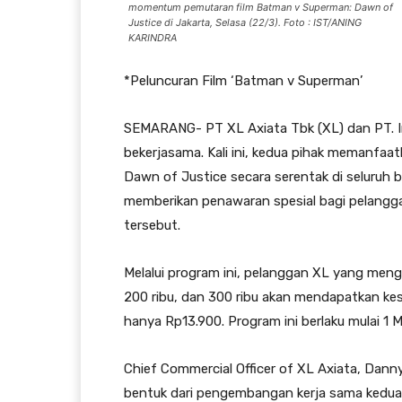
momentum pemutaran film Batman v Superman: Dawn of
Justice di Jakarta, Selasa (22/3). Foto : IST/ANING
KARINDRA
*Peluncuran Film ‘Batman v Superman’
SEMARANG- PT XL Axiata Tbk (XL) dan PT. 
bekerjasama. Kali ini, kedua pihak memanf
Dawn of Justice secara serentak di seluruh b
memberikan penawaran spesial bagi pelanggan
tersebut.
Melalui program ini, pelanggan XL yang mengi
200 ribu, dan 300 ribu akan mendapatkan k
hanya Rp13.900. Program ini berlaku mulai 1 M
Chief Commercial Officer of XL Axiata, Dan
bentuk dari pengembangan kerja sama kedua p