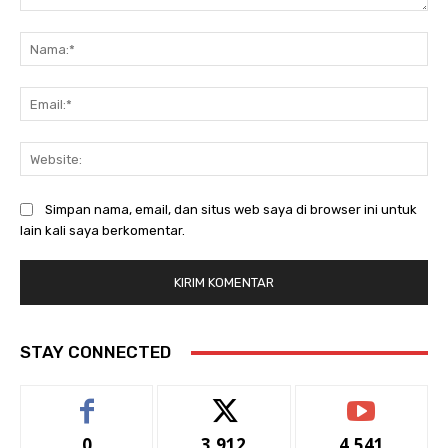
Komentar:
Na
Ema
Web
Simpan nama, email, dan situs web saya di browser ini untuk
lain kali saya berkomentar.
STAY CONNECTED
0
3,912
4,541