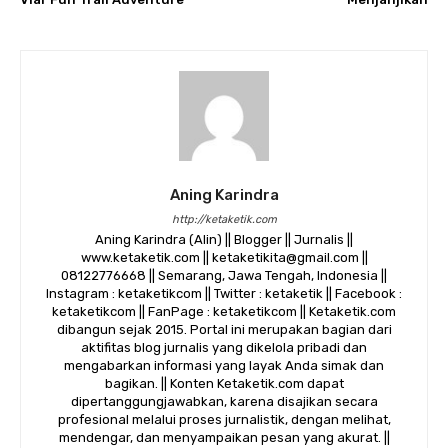
Aning Karindra
http://ketaketik.com
Aning Karindra (Alin) || Blogger || Jurnalis ||
www.ketaketik.com || ketaketikita@gmail.com ||
08122776668 || Semarang, Jawa Tengah, Indonesia ||
Instagram : ketaketikcom || Twitter : ketaketik || Facebook :
ketaketikcom || FanPage : ketaketikcom || Ketaketik.com
dibangun sejak 2015. Portal ini merupakan bagian dari
aktifitas blog jurnalis yang dikelola pribadi dan
mengabarkan informasi yang layak Anda simak dan
bagikan. || Konten Ketaketik.com dapat
dipertanggungjawabkan, karena disajikan secara
profesional melalui proses jurnalistik, dengan melihat,
mendengar, dan menyampaikan pesan yang akurat. ||