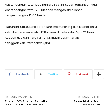
klaster dengan total 1.100 hunian. Saat ini sudah terbangun tiga
klaster dengan total 300 unit dan mengabiskan lahan
pengembangan 15-25 hektar.
“Tahun ini, CitraGrand berencana melaunching dua klaster baru,
satu diantaranya adalah D’Boulevard pada akhir April 2016 ini.
Adapun tipe dan harga unitnya, masih dalam tahap
penggodokan,” terangnya.(aln)
Facebook
Twitter
Pinterest
ARTIKULLI PARAPRAK
ARTIKULLI TJETËR
Ribuan Off-Roader Ramaikan
Pasar Motor Trail
Viar Fun Trail Adventure
Menjanjikan