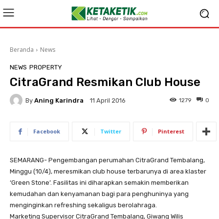
Beranda
News
NEWS
PROPERTY
CitraGrand Resmikan Club House
By
Aning Karindra
1279
0
11 April 2016
Facebook
Twitter
Pinterest
SEMARANG- Pengembangan perumahan CitraGrand Tembalang,
Minggu (10/4), meresmikan club house terbarunya di area klaster
‘Green Stone’. Fasilitas ini diharapkan semakin memberikan
kemudahan dan kenyamanan bagi para penghuninya yang
menginginkan refreshing sekaligus berolahraga.
Marketing Supervisor CitraGrand Tembalang, Giwang Wilis