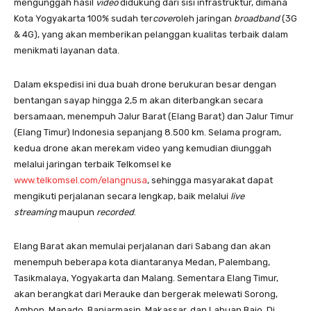
mengunggah hasil
video
didukung dari sisi infrastruktur, dimana
Kota Yogyakarta 100% sudah ter
cover
oleh jaringan
broadband
(3G
& 4G), yang akan memberikan pelanggan kualitas terbaik dalam
menikmati layanan data.
Dalam ekspedisi ini dua buah drone berukuran besar dengan
bentangan sayap hingga 2,5 m akan diterbangkan secara
bersamaan, menempuh Jalur Barat (Elang Barat) dan Jalur Timur
(Elang Timur) Indonesia sepanjang 8.500 km. Selama program,
kedua drone akan merekam video yang kemudian diunggah
melalui jaringan terbaik Telkomsel ke
www.telkomsel.com/elangnusa
, sehingga masyarakat dapat
mengikuti perjalanan secara lengkap, baik melalui
live
streaming
maupun
recorded
.
Elang Barat akan memulai perjalanan dari Sabang dan akan
menempuh beberapa kota diantaranya Medan, Palembang,
Tasikmalaya, Yogyakarta dan Malang. Sementara Elang Timur,
akan berangkat dari Merauke dan bergerak melewati Sorong,
Ambon, Manado, Banjarmasin, Makassar, dan Labuan Bajo. Di