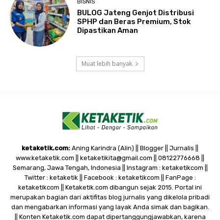
BISNIS
BULOG Jateng Genjot Distribusi
SPHP dan Beras Premium, Stok
Dipastikan Aman
Muat lebih banyak
ketaketik.com:
Aning Karindra (Alin) || Blogger || Jurnalis ||
www.ketaketik.com || ketaketikita@gmail.com || 08122776668 ||
Semarang, Jawa Tengah, Indonesia || Instagram : ketaketikcom ||
Twitter : ketaketik || Facebook : ketaketikcom || FanPage :
ketaketikcom || Ketaketik.com dibangun sejak 2015. Portal ini
merupakan bagian dari aktifitas blog jurnalis yang dikelola pribadi
dan mengabarkan informasi yang layak Anda simak dan bagikan.
|| Konten Ketaketik.com dapat dipertanggungjawabkan, karena