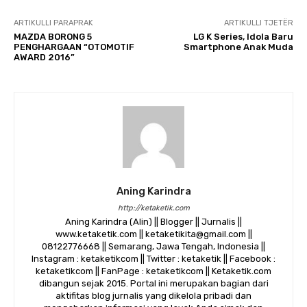
ARTIKULLI PARAPRAK
ARTIKULLI TJETËR
MAZDA BORONG 5
LG K Series, Idola Baru
PENGHARGAAN “OTOMOTIF
Smartphone Anak Muda
AWARD 2016”
Aning Karindra
http://ketaketik.com
Aning Karindra (Alin) || Blogger || Jurnalis ||
www.ketaketik.com || ketaketikita@gmail.com ||
08122776668 || Semarang, Jawa Tengah, Indonesia ||
Instagram : ketaketikcom || Twitter : ketaketik || Facebook :
ketaketikcom || FanPage : ketaketikcom || Ketaketik.com
dibangun sejak 2015. Portal ini merupakan bagian dari
aktifitas blog jurnalis yang dikelola pribadi dan