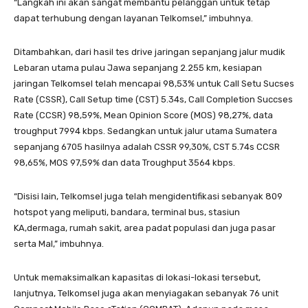
“Langkah ini akan sangat membantu pelanggan untuk tetap
dapat terhubung dengan layanan Telkomsel,” imbuhnya.
Ditambahkan, dari hasil tes drive jaringan sepanjang jalur mudik
Lebaran utama pulau Jawa sepanjang 2.255 km, kesiapan
jaringan Telkomsel telah mencapai 98,53% untuk Call Setu Sucses
Rate (CSSR), Call Setup time (CST) 5.34s, Call Completion Succses
Rate (CCSR) 98,59%, Mean Opinion Score (MOS) 98,27%, data
troughput 7994 kbps. Sedangkan untuk jalur utama Sumatera
sepanjang 6705 hasilnya adalah CSSR 99,30%, CST 5.74s CCSR
98,65%, MOS 97,59% dan data Troughput 3564 kbps.
“Disisi lain, Telkomsel juga telah mengidentifikasi sebanyak 809
hotspot yang meliputi, bandara, terminal bus, stasiun
KA,dermaga, rumah sakit, area padat populasi dan juga pasar
serta Mal,” imbuhnya.
Untuk memaksimalkan kapasitas di lokasi-lokasi tersebut,
lanjutnya, Telkomsel juga akan menyiagakan sebanyak 76 unit