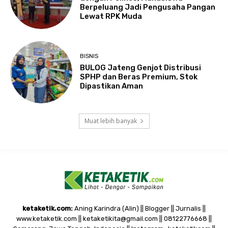
Berpeluang Jadi Pengusaha Pangan
Lewat RPK Muda
BISNIS
BULOG Jateng Genjot Distribusi
SPHP dan Beras Premium, Stok
Dipastikan Aman
Muat lebih banyak
ketaketik.com:
Aning Karindra (Alin) || Blogger || Jurnalis ||
www.ketaketik.com || ketaketikita@gmail.com || 08122776668 ||