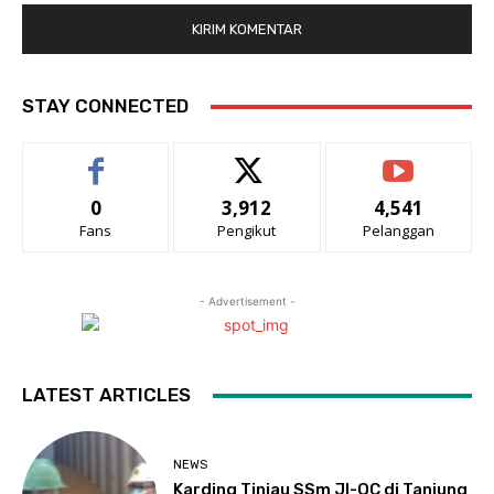
STAY CONNECTED
0
3,912
4,541
Fans
Pengikut
Pelanggan
- Advertisement -
LATEST ARTICLES
NEWS
Karding Tinjau SSm JI-QC di Tanjung