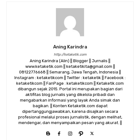
Aning Karindra
http://ketaketik.com
Aning Karindra (Alin) || Blogger || Jurnalis ||
www.ketaketik.com || ketaketikita@gmail.com ||
08122776668 || Semarang, Jawa Tengah, Indonesia ||
Instagram : ketaketikcom || Twitter : ketaketik || Facebook :
ketaketikcom || FanPage : ketaketikcom || Ketaketik.com
dibangun sejak 2015. Portal ini merupakan bagian dari
aktifitas blog jurnalis yang dikelola pribadi dan
mengabarkan informasi yang layak Anda simak dan
bagikan. || Konten Ketaketik.com dapat
dipertanggungjawabkan, karena disajikan secara
profesional melalui proses jurnalistik, dengan melihat,
mendengar, dan menyampaikan pesan yang akurat. ||