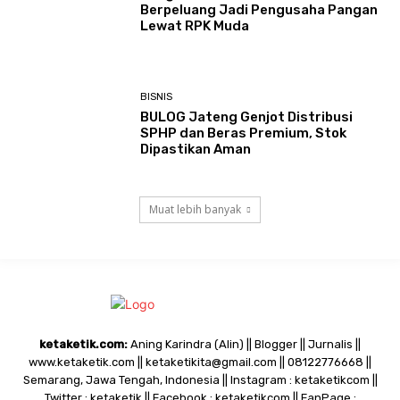
Berpeluang Jadi Pengusaha Pangan
Lewat RPK Muda
BISNIS
BULOG Jateng Genjot Distribusi
SPHP dan Beras Premium, Stok
Dipastikan Aman
Muat lebih banyak
ketaketik.com:
Aning Karindra (Alin) || Blogger || Jurnalis ||
www.ketaketik.com || ketaketikita@gmail.com || 08122776668 ||
Semarang, Jawa Tengah, Indonesia || Instagram : ketaketikcom ||
Twitter : ketaketik || Facebook : ketaketikcom || FanPage :