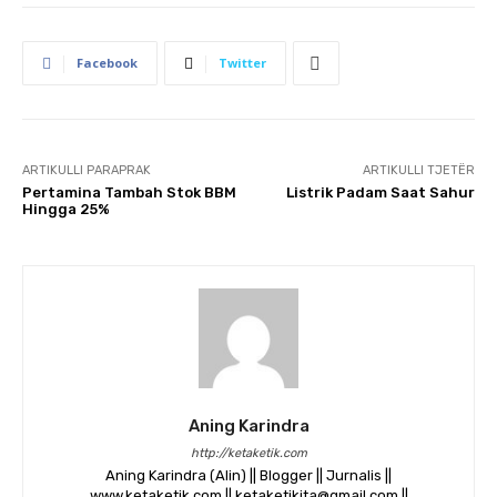
Facebook
Twitter
ARTIKULLI PARAPRAK
ARTIKULLI TJETËR
Pertamina Tambah Stok BBM
Listrik Padam Saat Sahur
Hingga 25%
Aning Karindra
http://ketaketik.com
Aning Karindra (Alin) || Blogger || Jurnalis ||
www.ketaketik.com || ketaketikita@gmail.com ||