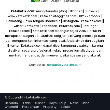
ketaketik.com:
Aning Karindra (Alin) || Blogger || Jurnalis ||
www.ketaketik.com || ketaketikita@gmail.com || 08122776668 ||
Semarang, Jawa Tengah, Indonesia || Instagram : ketaketikcom ||
Twitter : ketaketik || Facebook : ketaketikcom || FanPage :
ketaketikcom || Ketaketik.com dibangun sejak 2015. Portal ini
merupakan bagian dari aktifitas blog jurnalis yang dikelola pribadi
dan mengabarkan informasi yang layak Anda simak dan bagikan.
|| Konten Ketaketik.com dapat dipertanggungjawabkan, karena
disajikan secara profesional melalui proses jurnalistik, dengan
melihat, mendengar, dan menyampaikan pesan yang akurat.
Contact us:
contact@yoursite.com
© Copyright - ketaketik.com
Beranda
Bisnis
Kuliner
Gaya Hidup
News
Iklan
Otomotif
Perbankan
Property
Selular