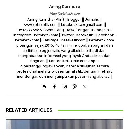
Aning Karindra
http://ketaketik.com
Aning Karindra (Alin) || Blogger || Jurnalis ||
www.ketaketik.com || ketaketikita@gmail.com ||
08122776668 || Semarang, Jawa Tengah, Indonesia ||
Instagram : ketaketikcom || Twitter : ketaketik || Facebook :
ketaketikcom || FanPage : ketaketikcom || Ketaketik.com
dibangun sejak 2015. Portal ini merupakan bagian dari
aktifitas blog jurnalis yang dikelola pribadi dan
mengabarkan informasi yang layak Anda simak dan
bagikan. || Konten Ketaketik.com dapat
dipertanggungjawabkan, karena disajikan secara
profesional melalui proses jurnalistik, dengan melihat,
mendengar, dan menyampaikan pesan yang akurat. ||
RELATED ARTICLES