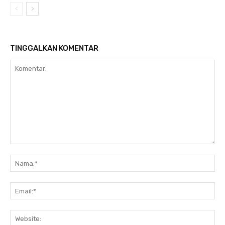
TINGGALKAN KOMENTAR
Komentar:
Na
Ema
Web