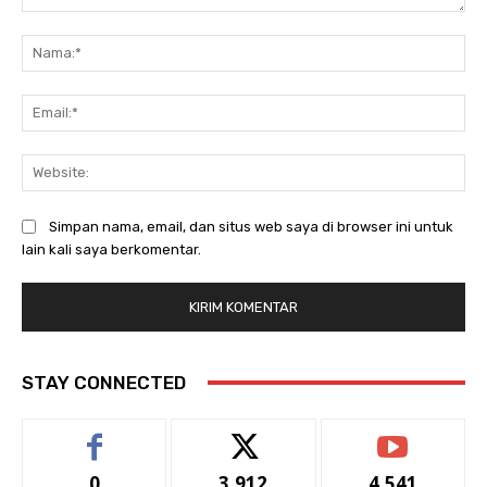
Komentar:
Na
Ema
Web
Simpan nama, email, dan situs web saya di browser ini untuk
lain kali saya berkomentar.
STAY CONNECTED
0
3,912
4,541