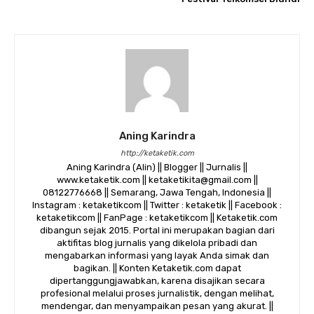
Aning Karindra
http://ketaketik.com
Aning Karindra (Alin) || Blogger || Jurnalis ||
www.ketaketik.com || ketaketikita@gmail.com ||
08122776668 || Semarang, Jawa Tengah, Indonesia ||
Instagram : ketaketikcom || Twitter : ketaketik || Facebook :
ketaketikcom || FanPage : ketaketikcom || Ketaketik.com
dibangun sejak 2015. Portal ini merupakan bagian dari
aktifitas blog jurnalis yang dikelola pribadi dan
mengabarkan informasi yang layak Anda simak dan
bagikan. || Konten Ketaketik.com dapat
dipertanggungjawabkan, karena disajikan secara
profesional melalui proses jurnalistik, dengan melihat,
mendengar, dan menyampaikan pesan yang akurat. ||