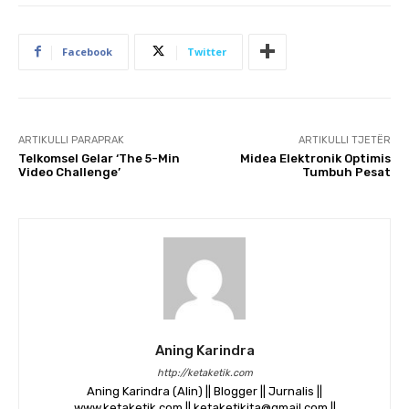
Facebook
Twitter
ARTIKULLI PARAPRAK
ARTIKULLI TJETËR
Telkomsel Gelar ‘The 5-Min
Midea Elektronik Optimis
Video Challenge’
Tumbuh Pesat
Aning Karindra
http://ketaketik.com
Aning Karindra (Alin) || Blogger || Jurnalis ||
www.ketaketik.com || ketaketikita@gmail.com ||