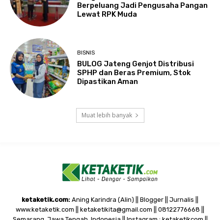
Berpeluang Jadi Pengusaha Pangan
Lewat RPK Muda
BISNIS
BULOG Jateng Genjot Distribusi
SPHP dan Beras Premium, Stok
Dipastikan Aman
Muat lebih banyak
ketaketik.com:
Aning Karindra (Alin) || Blogger || Jurnalis ||
www.ketaketik.com || ketaketikita@gmail.com || 08122776668 ||
Semarang, Jawa Tengah, Indonesia || Instagram : ketaketikcom ||