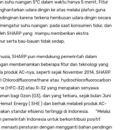
 suhu ruangan 5°C dalam waktu hanya 5 menit, Fitur
ghantarkan udara dingin ke atas melalui plafon guna
kedinginan karena terkena hembusan udara dingin secara
t mengatur suhu ruangan pada saat konsumen tidur, dan
ki oleh SHARP yang mampu memberikan ekstra
amur serta bau-bauan tidak sedap.
manusia, SHARP pun mendukung pemerintah dalam
ngan membenamkan beberapa fitur dan teknologi yang
ada produk AC-nya, seperti sejak November 2014, SHARP
i Chlorodifluoromethane atau hydrochlorofluorocarbon
ane (HFC-32) atau R-32 yang merupakan senyawa
aman bagi Ozon (O3), dan yang terbaru, sejak bulan Juni
emat Energy ( SHE ) dan berhak melabeli produk AC-
an standar efisiensi tertinggi di Indonesia. “Melalui
pemerintah Indonesia untuk berkontribusi positif
i menaati peraturan dengan mengganti bahan pendingin