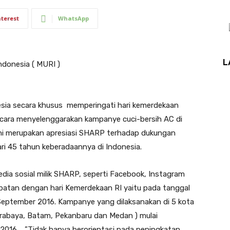
nterest
WhatsApp
L
donesia ( MURI )
a secara khusus memperingati hari kemerdekaan
 cara menyelenggarakan kampanye cuci-bersih AC di
ni merupakan apresiasi SHARP terhadap dukungan
ari 45 tahun keberadaannya di Indonesia.
edia sosial milik SHARP, seperti Facebook, Instagram
epatan dengan hari Kemerdekaan RI yaitu pada tanggal
September 2016. Kampanye yang dilaksanakan di 5 kota
urabaya, Batam, Pekanbaru dan Medan ) mulai
 2016. ”Tidak hanya berorientasi pada peningkatan