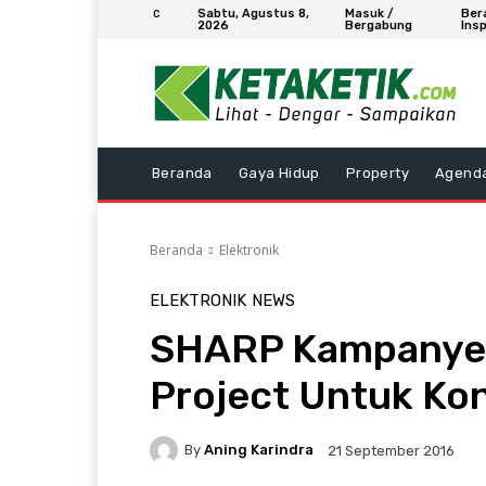
Sabtu, Agustus 8,
Masuk /
Ber
C
2026
Bergabung
Insp
Beranda
Gaya Hidup
Property
Agend
Beranda
Elektronik
ELEKTRONIK
NEWS
​SHARP Kampanye 
Project Untuk Ko
By
Aning Karindra
21 September 2016