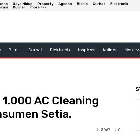
anda
Gaya Hidup
Property
Agenda
Bisnis
Curhat
Elektronik
irasi
Kuliner
more >>>
a
Bisnis
Curhat
Elektronik
Inspirasi
Kuliner
More >>
S
1.000 AC Cleaning
nsumen Setia.
3067
0