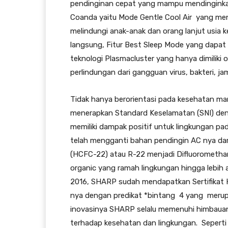
pendinginan cepat yang mampu mendinginkan
Coanda yaitu Mode Gentle Cool Air yang men
melindungi anak-anak dan orang lanjut usia 
langsung, Fitur Best Sleep Mode yang dapa
teknologi Plasmacluster yang hanya dimili
perlindungan dari gangguan virus, bakteri, j
Tidak hanya berorientasi pada kesehatan 
menerapkan Standard Keselamatan (SNI) de
memiliki dampak positif untuk lingkungan p
telah mengganti bahan pendingin AC nya dar
(HCFC-22) atau R-22 menjadi Difluorometh
organic yang ramah lingkungan hingga lebih 
2016, SHARP sudah mendapatkan Sertifikat H
nya dengan predikat *bintang 4 yang merupak
inovasinya SHARP selalu memenuhi himbauan 
terhadap kesehatan dan lingkungan. Sepert