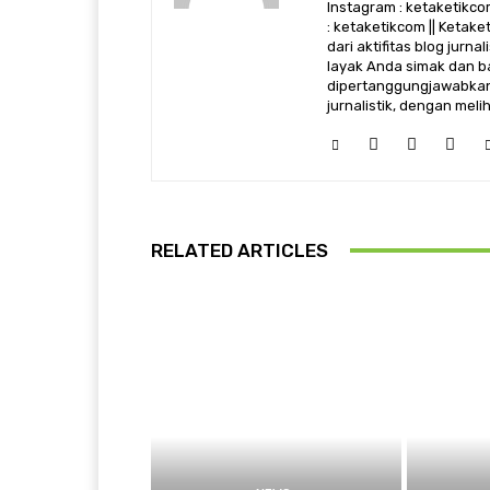
Instagram : ketaketikcom
: ketaketikcom || Ketak
dari aktifitas blog jurn
layak Anda simak dan ba
dipertanggungjawabkan,
jurnalistik, dengan mel
RELATED ARTICLES