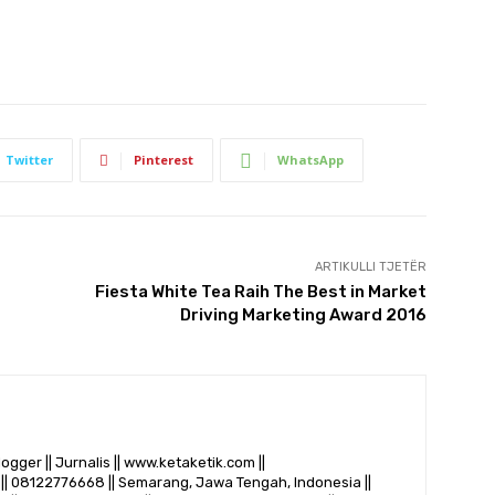
Twitter
Pinterest
WhatsApp
ARTIKULLI TJETËR
​Fiesta White Tea Raih The Best in Market
Driving Marketing Award 2016
logger || Jurnalis || www.ketaketik.com ||
|| 08122776668 || Semarang, Jawa Tengah, Indonesia ||