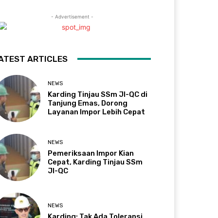
- Advertisement -
ATEST ARTICLES
NEWS
Karding Tinjau SSm JI-QC di
Tanjung Emas, Dorong
Layanan Impor Lebih Cepat
NEWS
Pemeriksaan Impor Kian
Cepat, Karding Tinjau SSm
JI-QC
NEWS
Karding: Tak Ada Toleransi