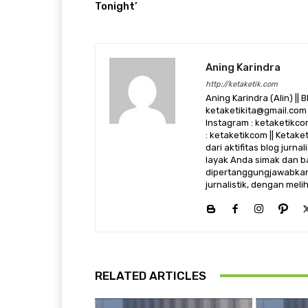
Tonight’
Aning Karindra
http://ketaketik.com
Aning Karindra (Alin) || B
ketaketikita@gmail.com 
Instagram : ketaketikcom
: ketaketikcom || Ketak
dari aktifitas blog jurn
layak Anda simak dan ba
dipertanggungjawabkan,
jurnalistik, dengan mel
RELATED ARTICLES