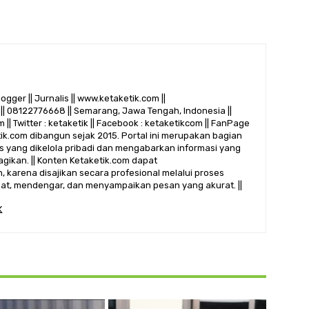
logger || Jurnalis || www.ketaketik.com ||
|| 08122776668 || Semarang, Jawa Tengah, Indonesia ||
 || Twitter : ketaketik || Facebook : ketaketikcom || FanPage
etik.com dibangun sejak 2015. Portal ini merupakan bagian
alis yang dikelola pribadi dan mengabarkan informasi yang
gikan. || Konten Ketaketik.com dapat
 karena disajikan secara profesional melalui proses
ihat, mendengar, dan menyampaikan pesan yang akurat. ||