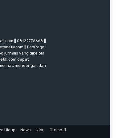
mail.com || 08122776668 ||
ketaketikcom || FanPage :
g jurnalis yang dikelola
ketik.com dapat
 melihat, mendengar, dan
ya Hidup
News
Iklan
Otomotif