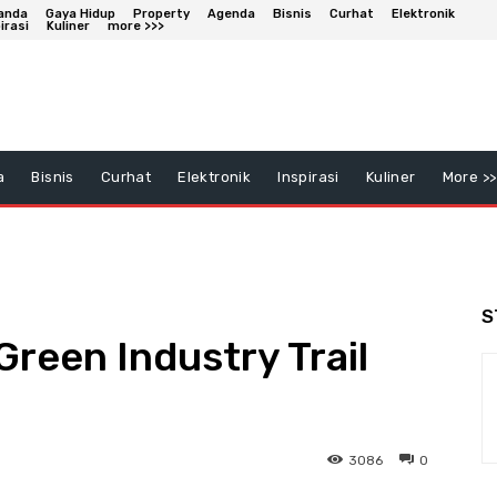
anda
Gaya Hidup
Property
Agenda
Bisnis
Curhat
Elektronik
irasi
Kuliner
more >>>
a
Bisnis
Curhat
Elektronik
Inspirasi
Kuliner
More >>
S
Green Industry Trail
3086
0