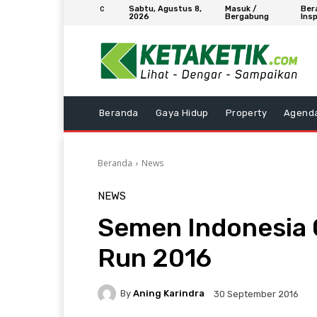
Sabtu, Agustus 8,
Masuk /
Ber
C
2026
Bergabung
Insp
Beranda
Gaya Hidup
Property
Agend
Beranda
News
NEWS
​Semen Indonesia 
Run 2016
By
Aning Karindra
30 September 2016