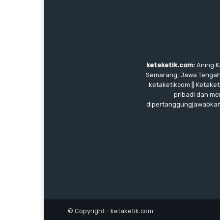
ketaketik.com:
Aning Ka
Semarang, Jawa Tengah, I
ketaketikcom || Ketaket
pribadi dan me
dipertanggungjawabkan, 
© Copyright - ketaketik.com