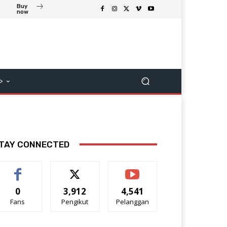
Buy
now
>
TAY CONNECTED
0
3,912
4,541
Fans
Pengikut
Pelanggan