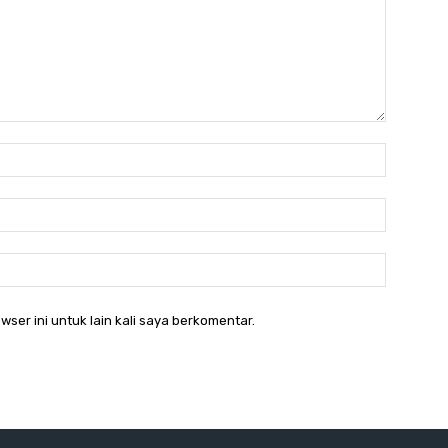
Nama:*
Email:*
Website:
wser ini untuk lain kali saya berkomentar.