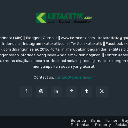
rindra (Alin) || Blogger || Jurnalis || www.ketaketik.com || ketaketikita@g
ndonesia || Instagram : ketaketikcom || Twitter : ketaketik || Facebook : 
ik.com dibangun sejak 2015. Portal ini merupakan bagian dari aktifitas blo
ngabarkan informasi yang layak Anda simak dan bagikan. || Konten Keta
karena disajikan secara profesional melalui proses jurnalistik, dengan
menyampaikan pesan yang akurat.
Contact us:
contact@yoursite.com
Beranda
Bisnis
Kuliner
Ga
Perbankan
Property
Selular