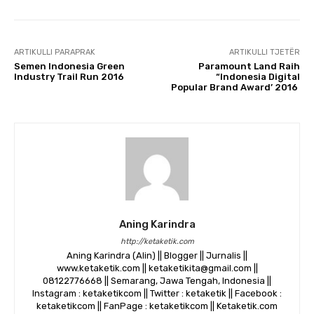
ARTIKULLI PARAPRAK
ARTIKULLI TJETËR
​Semen Indonesia Green
Paramount Land Raih
Industry Trail Run 2016
“Indonesia Digital
Popular Brand Award’ 2016
Aning Karindra
http://ketaketik.com
Aning Karindra (Alin) || Blogger || Jurnalis ||
www.ketaketik.com || ketaketikita@gmail.com ||
08122776668 || Semarang, Jawa Tengah, Indonesia ||
Instagram : ketaketikcom || Twitter : ketaketik || Facebook :
ketaketikcom || FanPage : ketaketikcom || Ketaketik.com