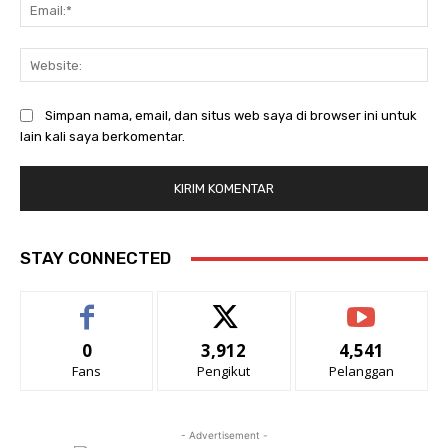
Ema
Web
Simpan nama, email, dan situs web saya di browser ini untuk
lain kali saya berkomentar.
STAY CONNECTED
0
3,912
4,541
Fans
Pengikut
Pelanggan
- Advertisement -