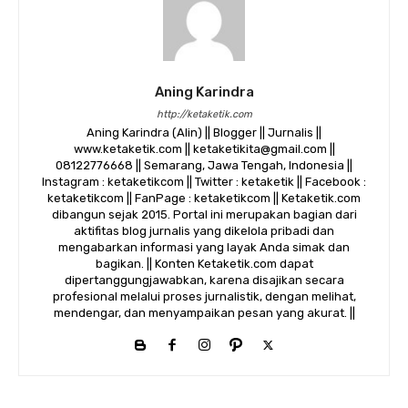
Aning Karindra
http://ketaketik.com
Aning Karindra (Alin) || Blogger || Jurnalis ||
www.ketaketik.com || ketaketikita@gmail.com ||
08122776668 || Semarang, Jawa Tengah, Indonesia ||
Instagram : ketaketikcom || Twitter : ketaketik || Facebook :
ketaketikcom || FanPage : ketaketikcom || Ketaketik.com
dibangun sejak 2015. Portal ini merupakan bagian dari
aktifitas blog jurnalis yang dikelola pribadi dan
mengabarkan informasi yang layak Anda simak dan
bagikan. || Konten Ketaketik.com dapat
dipertanggungjawabkan, karena disajikan secara
profesional melalui proses jurnalistik, dengan melihat,
mendengar, dan menyampaikan pesan yang akurat. ||