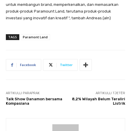
untuk membangun brand, memperkenalkan, dan memasarkan
produk-produk Paramount Land, terutama produk-produk
investasi yang inovatif dan kreatif “, tambah Andreas.(aln)
TAGS
Paramont Land
Facebook
Twitter
ARTIKULLI PARAPRAK
ARTIKULLI TJETËR
Talk Show Danamon bersama
8,2% Wilayah Belum Teraliri
Kompasiana
Listrik