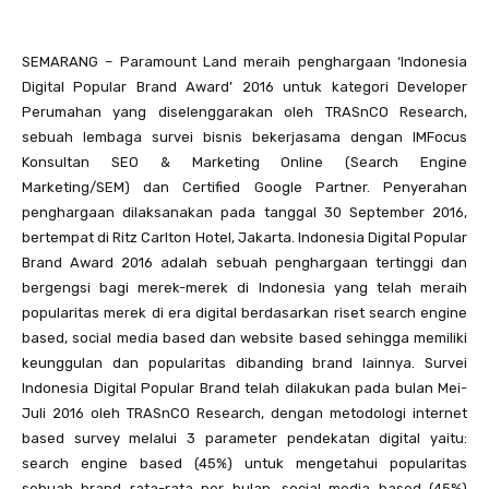
SEMARANG – Paramount Land meraih penghargaan ‘Indonesia
Digital Popular Brand Award’ 2016 untuk kategori Developer
Perumahan yang diselenggarakan oleh TRASnCO Research,
sebuah lembaga survei bisnis bekerjasama dengan IMFocus
Konsultan SEO & Marketing Online (Search Engine
Marketing/SEM) dan Certified Google Partner. Penyerahan
penghargaan dilaksanakan pada tanggal 30 September 2016,
bertempat di Ritz Carlton Hotel, Jakarta. Indonesia Digital Popular
Brand Award 2016 adalah sebuah penghargaan tertinggi dan
bergengsi bagi merek-merek di Indonesia yang telah meraih
popularitas merek di era digital berdasarkan riset search engine
based, social media based dan website based sehingga memiliki
keunggulan dan popularitas dibanding brand lainnya. Survei
Indonesia Digital Popular Brand telah dilakukan pada bulan Mei-
Juli 2016 oleh TRASnCO Research, dengan metodologi internet
based survey melalui 3 parameter pendekatan digital yaitu:
search engine based (45%) untuk mengetahui popularitas
sebuah brand rata-rata per bulan, social media based (45%)