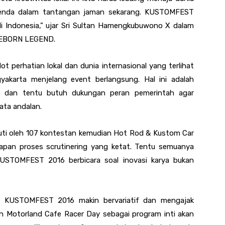
genda dalam tantangan jaman sekarang. KUSTOMFEST
i Indonesia,” ujar Sri Sultan Hamengkubuwono X dalam
EBORN LEGEND.
erhatian lokal dan dunia internasional yang terlihat
gyakarta menjelang event berlangsung. Hal ini adalah
h dan tentu butuh dukungan peran pemerintah agar
ta andalan.
kuti oleh 107 kontestan kemudian Hot Rod & Kustom Car
hapan proses scrutinering yang ketat. Tentu semuanya
KUSTOMFEST 2016 berbicara soal inovasi karya bukan
g KUSTOMFEST 2016 makin bervariatif dan mengajak
on Motorland Cafe Racer Day sebagai program inti akan