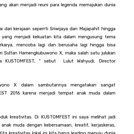
ng akan menjadi reuni para legenda memajukan dunia
 dari kerajaan seperrti Sriwijaya dan Majapahit hingga
ni yang menjadi kekuatan kita dalam mengusung tema
karya, mencoba lagi dan berusaha lagi hingga bisa
Sri Sultan Hamengkubuwono X, maka salah satu julukan
ta KUSTOMFEST, “ sebut Lulut Wahyudi, Director
uwono X dalam sambutannya mengatakan sangat
FEST 2016 karena menjadi tempat anak muda dalam
duk kreativitas. Di KUSTOMFEST ini saya melihat jadi
anak muda dengan kebersamaan, kreatif, kerjaskeras,
a kreativitas lokal ini kita harus leading menuju dunia