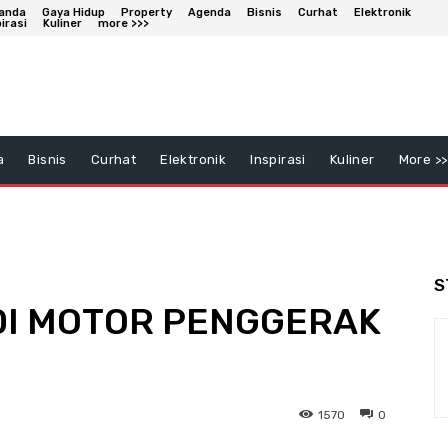
anda
Gaya Hidup
Property
Agenda
Bisnis
Curhat
Elektronik
irasi
Kuliner
more >>>
a
Bisnis
Curhat
Elektronik
Inspirasi
Kuliner
More >>
S
DI MOTOR PENGGERAK
1570
0