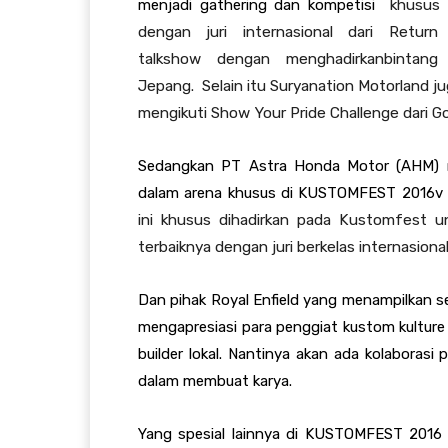
menjadi gathering dan kompetisi
khusus p
dengan juri internasional dari Ret
talkshow
dengan
menghadirkan
bintang
Jepang
.
Selain itu Suryanation Motorland j
mengikuti Show Your Pride Challenge dari 
Sedangkan
PT Astra Honda Motor (AHM) m
dalam arena khusus di KUSTOMFEST 2016v 
ini khusus dihadirkan pada Kustomfest un
terbaiknya
dengan
juri berkelas internasiona
Dan pihak Royal Enfield yang menampilkan s
mengapresiasi para penggiat kustom kulture
builder lokal. Nantinya akan ada kolaborasi 
dalam membuat karya.
Yang spesial lainnya di KUSTOMFEST 2016 