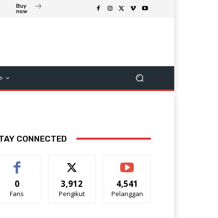
Buy
now
>
TAY CONNECTED
0
3,912
4,541
Fans
Pengikut
Pelanggan