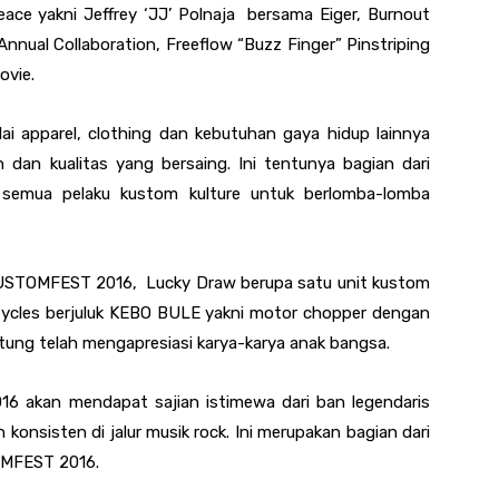
eace yakni Jeffrey ‘JJ’ Polnaja bersama Eiger, Burnout
nual Collaboration, Freeflow “Buzz Finger” Pinstriping
ovie.
 mulai apparel, clothing dan kebutuhan gaya hidup lainnya
n dan kualitas yang bersaing. Ini tentunya bagian dari
emua pelaku kustom kulture untuk berlomba-lomba
KUSTOMFEST 2016, Lucky Draw berupa satu unit kustom
 Cycles berjuluk KEBO BULE yakni motor chopper dengan
tung telah mengapresiasi karya-karya anak bangsa.
 akan mendapat sajian istimewa dari ban legendaris
onsisten di jalur musik rock. Ini merupakan bagian dari
OMFEST 2016.