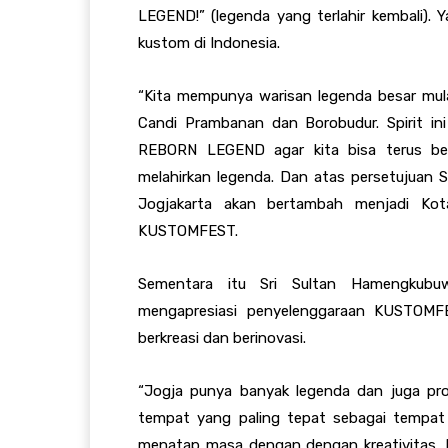
LEGEND!
” (legenda yang terlahir kembali).
Ya
kustom di Indonesia.
“Kita mempunya warisan legenda besar mulai
Candi Prambanan dan Borobudur. Spirit i
REBORN LEGEND agar kita bisa terus ber
melahirkan legenda. Dan atas persetujuan 
Jogjakarta akan bertambah menjadi Ko
KUSTOMFEST.
Sementara itu Sri Sultan Hamengkub
mengapresiasi penyelenggaraan KUSTOM
berkreasi dan berinovasi.
“Jogja punya banyak legenda dan juga pro
tempat yang paling tepat sebagai tempat 
menatap masa dengan dengan kreativitas. Kit