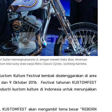
Sri Sultan Hamengkubuwono X, dengan menaiki Kebo Bule, American
om bike lucky draw karya Retro Classic Cycles. ist/Aning Karindra.
Kustom Kulture Festival
kembali diselenggarakan di area
 8 dan 9 Oktober 2016. Festival tahunan KUSTOMFEST
ndustri kustom kulture di Indonesia untuk menunjukkan
 ini, KUSTOMFEST akan mengambil tema besar
“
REBORN