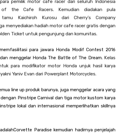
ara pemilik motor cafe racer dari seluruh Indonesia
urn of the Cafe Racers.
Kemudian diadakan pula
 tamu Kaichiroh Kurosu dari Cherry’s Company
uga menyediakan hadiah motor cafe racer gratis dengan
Golden Ticket untuk pengunjung dan komunitas.
emfasilitasi para jawara Honda Modif Contest 2016
dan menggelar Honda The Battle of The Dream.
Kelas
tuk para modifikator motor Honda unjuk hasil karya
l
yakni
Yaniv Evan dari Powerplant Motorcycles
.
emua line up produk barunya, juga menggelar acara yang
 dengan Pinstripe Carnival dan tiga motor kustom karya
pinstripe lokal dan internasional memperlihatkan skillnya
adalah
Corvette Paradise kemudian hadirnya penjelajah