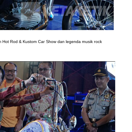
an
Hot Rod & Kustom Car Show dan legenda musik rock