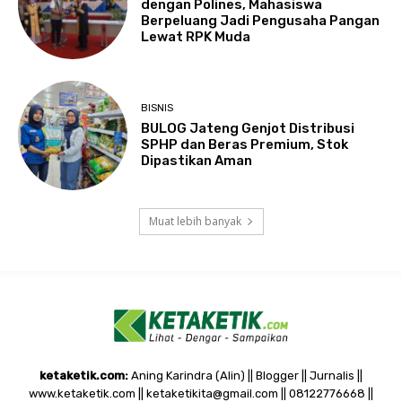
dengan Polines, Mahasiswa
Berpeluang Jadi Pengusaha Pangan
Lewat RPK Muda
BISNIS
BULOG Jateng Genjot Distribusi
SPHP dan Beras Premium, Stok
Dipastikan Aman
Muat lebih banyak
ketaketik.com:
Aning Karindra (Alin) || Blogger || Jurnalis ||
www.ketaketik.com || ketaketikita@gmail.com || 08122776668 ||