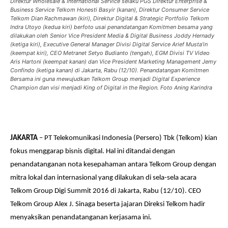
Direktur Wholesale & International Service selaku PGS Direktur Enterprise &
Business Service Telkom Honesti Basyir (kanan), Direktur Consumer Service
Telkom Dian Rachmawan (kiri), Direktur Digital & Strategic Portfolio Telkom
Indra Utoyo (kedua kiri) berfoto usai penandatangan Komitmen besama yang
dilakukan oleh Senior Vice President Media & Digital Business Joddy Hernady
(ketiga kiri), Executive General Manager Divisi Digital Service Arief Musta’in
(keempat kiri), CEO Metranet Setyo Budianto (tengah), EGM Divisi TV Video
Aris Hartoni (keempat kanan) dan Vice President Marketing Management Jemy
Confindo (ketiga kanan) di Jakarta, Rabu (12/10). Penandatangan Komitmen
Bersama ini guna mewujudkan Telkom Group menjadi Digital Experience
Champion dan visi menjadi King of Digital in the Region. Foto Aning Karindra
JAKARTA
– PT Telekomunikasi Indonesia (Persero) Tbk (Telkom) kian
fokus menggarap bisnis digital. Hal ini ditandai dengan
penandatanganan nota kesepahaman antara Telkom Group dengan
mitra lokal dan internasional yang dilakukan di sela-sela acara
Telkom Group Digi Summit 2016 di Jakarta, Rabu (12/10). CEO
Telkom Group Alex J. Sinaga beserta jajaran Direksi Telkom hadir
menyaksikan penandatanganan kerjasama ini.