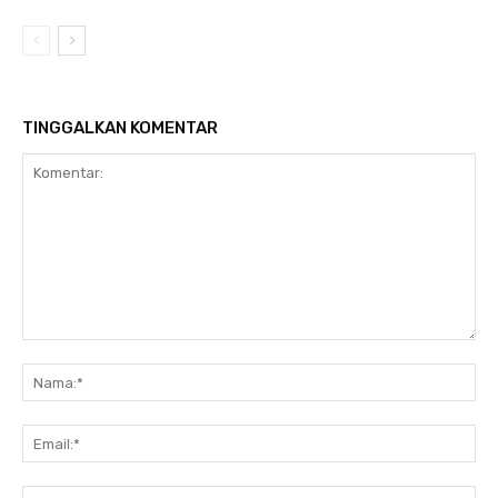
TINGGALKAN KOMENTAR
Komentar:
Na
Ema
Web