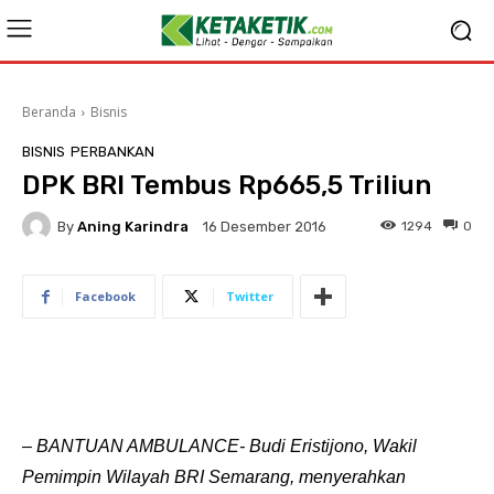
Beranda
Bisnis
BISNIS
PERBANKAN
DPK BRI Tembus Rp665,5 Triliun
By
Aning Karindra
1294
0
16 Desember 2016
Facebook
Twitter
– BANTUAN AMBULANCE- Budi Eristijono, Wakil
Pemimpin Wilayah BRI Semarang, menyerahkan