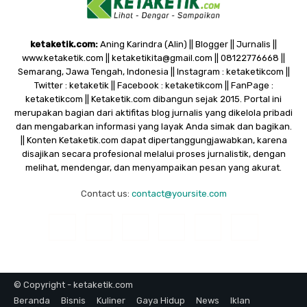
ketaketik.com:
Aning Karindra (Alin) || Blogger || Jurnalis ||
www.ketaketik.com || ketaketikita@gmail.com || 08122776668 ||
Semarang, Jawa Tengah, Indonesia || Instagram : ketaketikcom ||
Twitter : ketaketik || Facebook : ketaketikcom || FanPage :
ketaketikcom || Ketaketik.com dibangun sejak 2015. Portal ini
merupakan bagian dari aktifitas blog jurnalis yang dikelola pribadi
dan mengabarkan informasi yang layak Anda simak dan bagikan.
|| Konten Ketaketik.com dapat dipertanggungjawabkan, karena
disajikan secara profesional melalui proses jurnalistik, dengan
melihat, mendengar, dan menyampaikan pesan yang akurat.
Contact us:
contact@yoursite.com
© Copyright - ketaketik.com
Beranda
Bisnis
Kuliner
Gaya Hidup
News
Iklan