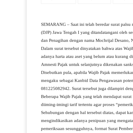
SEMARANG – Saat ini telah beredar surat palsu 
(DJP) Jawa Tengah I yang ditandatangani oleh 
dan Penagihan dengan nama Mochrijal Desano,
Dalam surat tersebut dinyatakan bahwa atas Waj
adanya harta atau aset yang belum atau kurang d
Amnesti Pajak untuk selanjutnya dikenakan sanks
Disebutkan pula, apabila Wajib Pajak memerluka
mengaku sebagai Kanbid Data Pengawasan poten
081225082942. Surat tersebut juga dilampiri den
Beberapa Wajib Pajak yang telah mendapat surat 
diiming-imingi tarif tertentu agar proses “pemerik
Sehubungan dengan hal tersebut diatas, dapat ka
mengindikasikan adanya penipuan yang mengata
pemeriksaan sesungguhnya, format Surat Pember