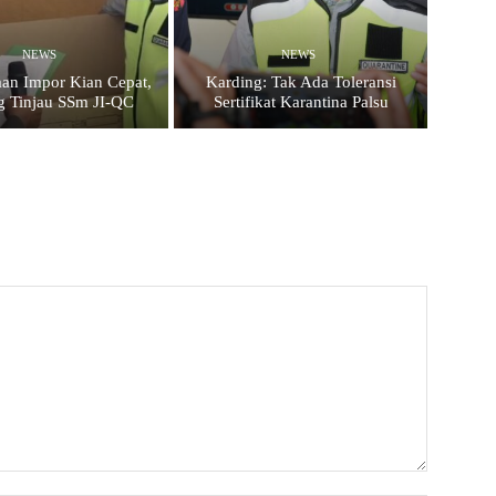
NEWS
NEWS
aan Impor Kian Cepat,
Karding: Tak Ada Toleransi
g Tinjau SSm JI-QC
Sertifikat Karantina Palsu