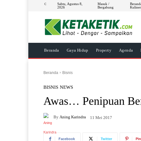
Sabtu, Agustus 8,
Masuk /
Berand
C
2026
Bergabung
Kuline
Beranda
Gaya Hidup
Property
Agenda
Beranda
Bisnis
BISNIS
NEWS
Awas… Penipuan Ber
By
Aning Karindra
11 Mei 2017
Facebook
Twitter
Pin