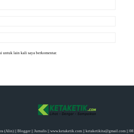
Nama:*
Email:*
Website:
i untuk lain kali saya berkomentar.
a (Alin) || Blogger || Jurnalis || www.ketaketik.com || ketaketikita@gmail.com || 