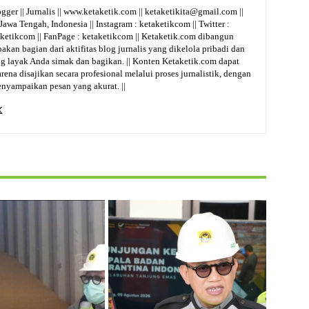
ogger || Jurnalis || www.ketaketik.com || ketaketikita@gmail.com ||
wa Tengah, Indonesia || Instagram : ketaketikcom || Twitter :
taketikcom || FanPage : ketaketikcom || Ketaketik.com dibangun
pakan bagian dari aktifitas blog jurnalis yang dikelola pribadi dan
g layak Anda simak dan bagikan. || Konten Ketaketik.com dapat
na disajikan secara profesional melalui proses jurnalistik, dengan
nyampaikan pesan yang akurat. ||