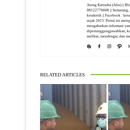
Aning Karindra (Alin) || Bl
08122776668 || Semarang, Ja
ketaketik || Facebook : ke
sejak 2015. Portal ini meru
mengabarkan informasi yan
dipertanggungjawabkan, kare
melihat, mendengar, dan me
RELATED ARTICLES