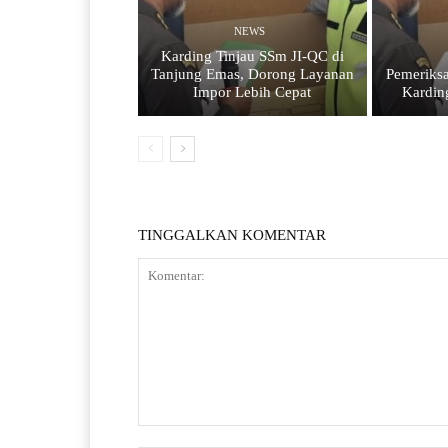
NEWS
Karding Tinjau SSm JI-QC di
Tanjung Emas, Dorong Layanan
Pemeriks
Impor Lebih Cepat
Kardin
TINGGALKAN KOMENTAR
Komentar: