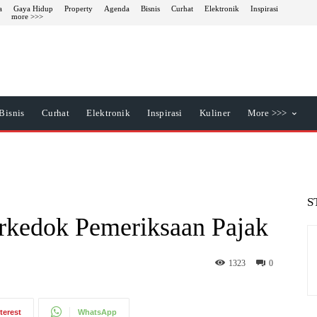
a
Gaya Hidup
Property
Agenda
Bisnis
Curhat
Elektronik
Inspirasi
r
more >>>
Bisnis
Curhat
Elektronik
Inspirasi
Kuliner
More >>>
S
kedok Pemeriksaan Pajak
1323
0
terest
WhatsApp