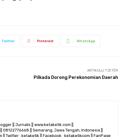
Twitter
Pinterest
WhatsApp
ARTIKULLI TJETËR
Pilkada Dorong Perekonomian Daerah
logger || Jurnalis || www.ketaketik.com ||
|| 08122776668 || Semarang, Jawa Tengah, Indonesia ||
 || Twitter : ketaketik || Facebook : ketaketikcom || FanPage