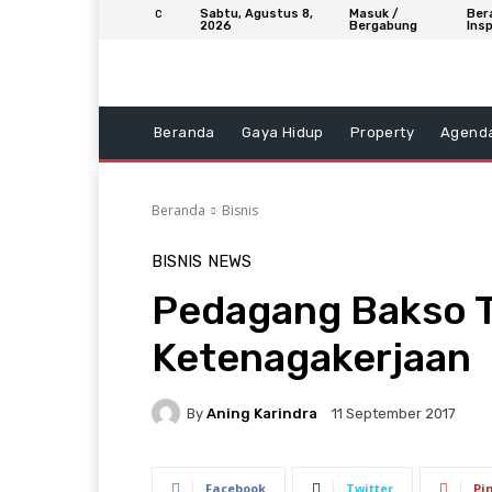
Sabtu, Agustus 8,
Masuk /
Ber
C
2026
Bergabung
Insp
Beranda
Gaya Hidup
Property
Agend
Beranda
Bisnis
BISNIS
NEWS
Pedagang Bakso 
Ketenagakerjaan
By
Aning Karindra
11 September 2017
Facebook
Twitter
Pi