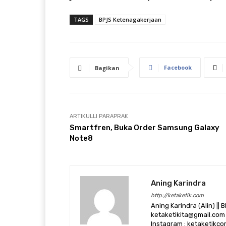
TAGS
BPJS Ketenagakerjaan
Facebook
Bagikan
ARTIKULLI PARAPRAK
Smartfren, Buka Order Samsung Galaxy
Note8
Aning Karindra
http://ketaketik.com
Aning Karindra (Alin) || B
ketaketikita@gmail.com 
Instagram : ketaketikcom