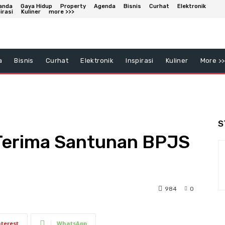
anda
Gaya Hidup
Property
Agenda
Bisnis
Curhat
Elektronik
irasi
Kuliner
more >>>
a
Bisnis
Curhat
Elektronik
Inspirasi
Kuliner
More >>
S
Terima Santunan BPJS
984
0
nterest
WhatsApp