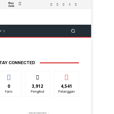
Buy
now
>
TAY CONNECTED
0
3,912
4,541
Fans
Pengikut
Pelanggan
- Advertisement -