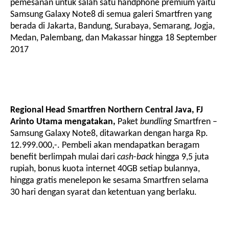
pemesanan untuk salah satu handphone pr
emium yaitu
Samsung Galaxy Note
8
di semua galeri Smartfren yang
berada di Jakarta, Bandung, Surabaya, Semarang, Jogja,
Medan, Palembang,
dan
Makassar
hingga 18 September
2017
Regional Head
Smartfren
Northern Central Java, FJ
Arinto Utama mengatakan,
Paket
bundling
Smartfren –
Samsung
Galaxy Note
8, ditawarkan dengan harga
Rp.
12.999.000
,-.
Pembeli
akan mendapatkan beragam
benefit berlimpah mulai dari
cash-back
hingga 9
,5 juta
rupiah, bonus kuota internet 40GB setiap bulannya,
hingga gratis menelepon ke sesama Smartfren selama
30 hari
dengan
syarat dan ketentuan yang berlaku.