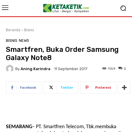
Beranda
Bisnis
BISNIS
NEWS
Smartfren, Buka Order Samsung
Galaxy Note8
By
Aning Karindra
1159
0
11 September 2017
Facebook
Twitter
Pinterest
SEMARANG
–
P
T. Smartfren Telecom, Tbk.
membuka