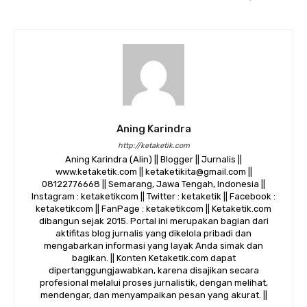
Aning Karindra
http://ketaketik.com
Aning Karindra (Alin) || Blogger || Jurnalis ||
www.ketaketik.com || ketaketikita@gmail.com ||
08122776668 || Semarang, Jawa Tengah, Indonesia ||
Instagram : ketaketikcom || Twitter : ketaketik || Facebook :
ketaketikcom || FanPage : ketaketikcom || Ketaketik.com
dibangun sejak 2015. Portal ini merupakan bagian dari
aktifitas blog jurnalis yang dikelola pribadi dan
mengabarkan informasi yang layak Anda simak dan
bagikan. || Konten Ketaketik.com dapat
dipertanggungjawabkan, karena disajikan secara
profesional melalui proses jurnalistik, dengan melihat,
mendengar, dan menyampaikan pesan yang akurat. ||