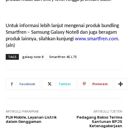
Untuk informasi lebih lanjut mengenai produk bundling
Smartfren – Samsung Galaxy
Note
8 dan juga beragam
produk lainnya, silahkan kunjungi
www.smartfren.com
.
(aln)
TAGS
galaxy note 8
Smartfren 4G LTE
Facebook
Twitter
Pinterest
ARTIKULLI PARAPRAK
ARTIKULLI TJETËR
PLN Mobile, Layanan Listrik
Pedagang Bakso Terima
dalam Genggaman
Santunan BPJS
Ketenagakerjaan