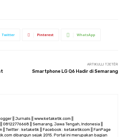
Twitter
Pinterest
WhatsApp
ARTIKULLI TJETËR
at
Smartphone LG Q6 Hadir di Semarang
logger || Jurnalis || www.ketaketik.com ||
|| 08122776668 || Semarang, Jawa Tengah, Indonesia ||
 || Twitter : ketaketik || Facebook : ketaketikcom || FanPage
etik.com dibangun sejak 2015. Portal ini merupakan bagian