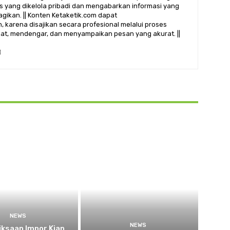
alis yang dikelola pribadi dan mengabarkan informasi yang
gikan. || Konten Ketaketik.com dapat
 karena disajikan secara profesional melalui proses
ihat, mendengar, dan menyampaikan pesan yang akurat. ||
NEWS
NEWS
ksaan Impor Kian