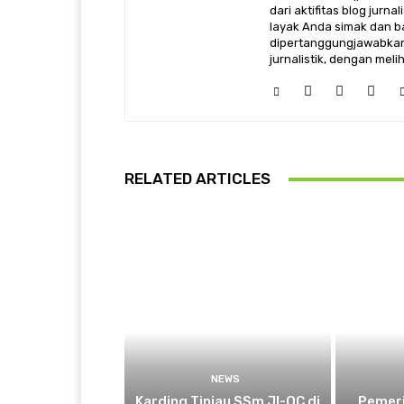
dari aktifitas blog jurn
layak Anda simak dan ba
dipertanggungjawabkan,
jurnalistik, dengan mel
RELATED ARTICLES
NEWS
Karding Tinjau SSm JI-QC di
Pemeri