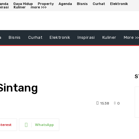
anda
Gaya Hidup
Property
Agenda
Bisnis
Curhat
Elektronik
pirasi
Kuliner
more >>>
a
Bisnis
Curhat
Elektronik
Inspirasi
Kuliner
More >>
S
Sintang
1538
0
nterest
WhatsApp