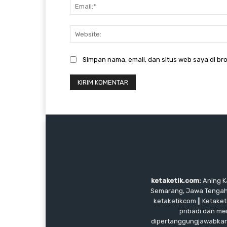
Simpan nama, email, dan situs web saya di bro
ketaketik.com:
Aning Ka
Semarang, Jawa Tengah, I
ketaketikcom || Ketaket
pribadi dan me
dipertanggungjawabkan, 