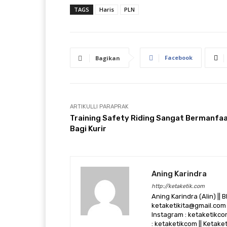
TAGS
Haris
PLN
Facebook
Bagikan
ARTIKULLI PARAPRAK
Training Safety Riding Sangat Bermanfa
Bagi Kurir
Aning Karindra
http://ketaketik.com
Aning Karindra (Alin) || B
ketaketikita@gmail.com 
Instagram : ketaketikcom
: ketaketikcom || Ketak