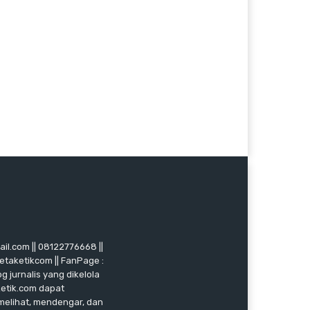
mail.com || 08122776668 ||
ketaketikcom || FanPage :
g jurnalis yang dikelola
ketik.com dapat
 melihat, mendengar, dan