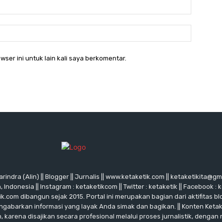
Email:*
Website:
wser ini untuk lain kali saya berkomentar.
rindra (Alin) || Blogger || Jurnalis || www.ketaketik.com || ketaketikita@g
ndonesia || Instagram : ketaketikcom || Twitter : ketaketik || Facebook : 
ik.com dibangun sejak 2015. Portal ini merupakan bagian dari aktifitas blo
ngabarkan informasi yang layak Anda simak dan bagikan. || Konten Keta
karena disajikan secara profesional melalui proses jurnalistik, dengan