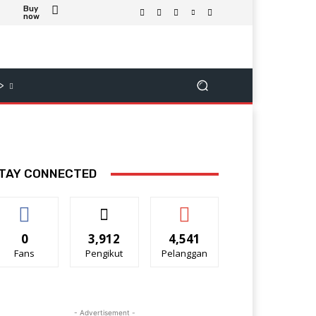
Buy
now
>
TAY CONNECTED
0
3,912
4,541
Fans
Pengikut
Pelanggan
- Advertisement -