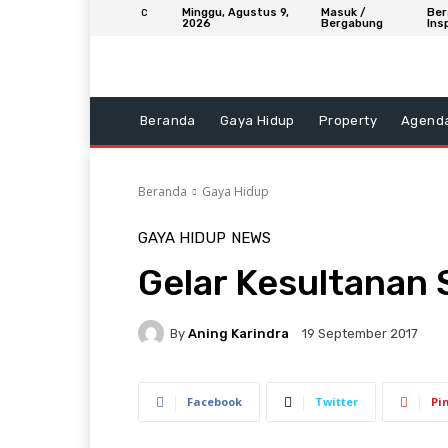
Minggu, Agustus 9,
Masuk /
Ber
C
2026
Bergabung
Ins
Beranda
Gaya Hidup
Property
Agend
Beranda
Gaya Hidup
GAYA HIDUP
NEWS
Gelar Kesultanan 
By
Aning Karindra
19 September 2017
Facebook
Twitter
Pi