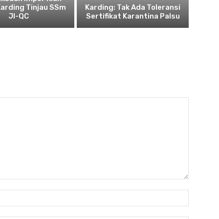
Karding Tinjau SSm
Karding: Tak Ada Toleransi
JI-QC
Sertifikat Karantina Palsu
Nama:*