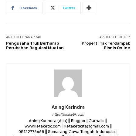
Facebook
Twitter
ARTIKULLI PARAPRAK
ARTIKULLI TJETËR
Pengusaha Truk Berharap
Properti Tak Terdampak
Perubahan Regulasi Muatan
Bisnis Online
Aning Karindra
http://ketaketik.com
Aning Karindra (Alin) || Blogger || Jurnalis ||
www.ketaketik.com || ketaketikita@gmail.com ||
08122776668 || Semarang, Jawa Tengah, Indonesia ||