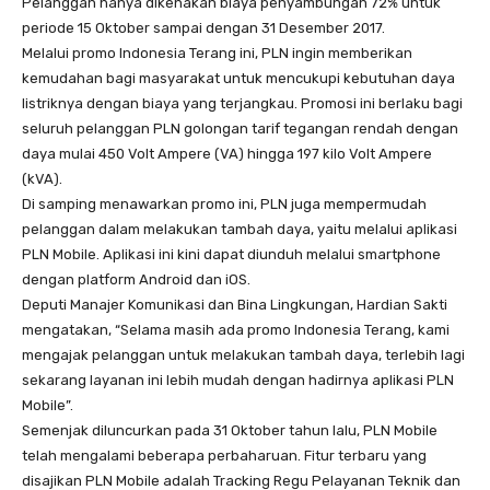
Pelanggan hanya dikenakan biaya penyambungan 72% untuk
periode 15 Oktober sampai dengan 31 Desember 2017.
Melalui promo Indonesia Terang ini, PLN ingin memberikan
kemudahan bagi masyarakat untuk mencukupi kebutuhan daya
listriknya dengan biaya yang terjangkau. Promosi ini berlaku bagi
seluruh pelanggan PLN golongan tarif tegangan rendah dengan
daya mulai 450 Volt Ampere (VA) hingga 197 kilo Volt Ampere
(kVA).
Di samping menawarkan promo ini, PLN juga mempermudah
pelanggan dalam melakukan tambah daya, yaitu melalui aplikasi
PLN Mobile. Aplikasi ini kini dapat diunduh melalui smartphone
dengan platform Android dan iOS.
Deputi Manajer Komunikasi dan Bina Lingkungan, Hardian Sakti
mengatakan, “Selama masih ada promo Indonesia Terang, kami
mengajak pelanggan untuk melakukan tambah daya, terlebih lagi
sekarang layanan ini lebih mudah dengan hadirnya aplikasi PLN
Mobile”.
Semenjak diluncurkan pada 31 Oktober tahun lalu, PLN Mobile
telah mengalami beberapa perbaharuan. Fitur terbaru yang
disajikan PLN Mobile adalah Tracking Regu Pelayanan Teknik dan