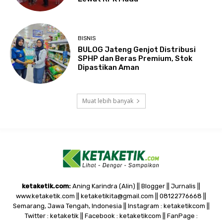
BISNIS
BULOG Jateng Genjot Distribusi
SPHP dan Beras Premium, Stok
Dipastikan Aman
Muat lebih banyak
ketaketik.com:
Aning Karindra (Alin) || Blogger || Jurnalis ||
www.ketaketik.com || ketaketikita@gmail.com || 08122776668 ||
Semarang, Jawa Tengah, Indonesia || Instagram : ketaketikcom ||
Twitter : ketaketik || Facebook : ketaketikcom || FanPage :