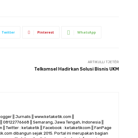
Twitter
Pinterest
WhatsApp
ARTIKULLI TJETËR
Telkomsel Hadirkan Solusi Bisnis UKM
logger || Jurnalis || www.ketaketik.com ||
|| 08122776668 || Semarang, Jawa Tengah, Indonesia ||
 || Twitter : ketaketik || Facebook : ketaketikcom || FanPage
etik.com dibangun sejak 2015. Portal ini merupakan bagian