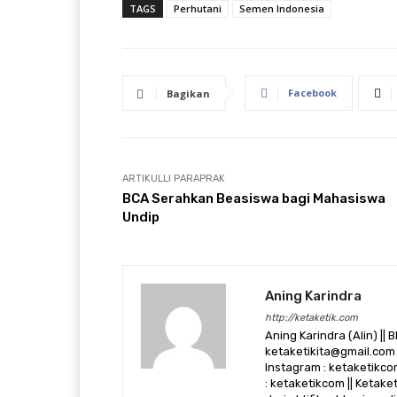
TAGS
Perhutani
Semen Indonesia
Facebook
Bagikan
ARTIKULLI PARAPRAK
BCA Serahkan Beasiswa bagi Mahasiswa
Undip
Aning Karindra
http://ketaketik.com
Aning Karindra (Alin) || B
ketaketikita@gmail.com 
Instagram : ketaketikcom
: ketaketikcom || Ketak