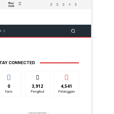
Buy
now
>
TAY CONNECTED
0
3,912
4,541
Fans
Pengikut
Pelanggan
- Advertisement -