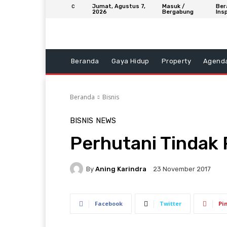
Jumat, Agustus 7,
Masuk /
Ber
C
2026
Bergabung
Insp
Beranda
Gaya Hidup
Property
Agend
Beranda
Bisnis
BISNIS
NEWS
Perhutani Tindak
By
Aning Karindra
23 November 2017
Facebook
Twitter
Pi