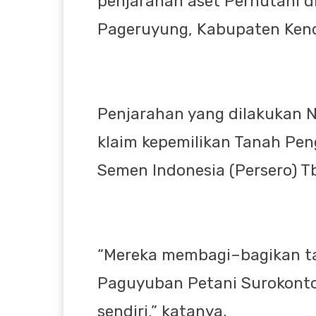
penjarahan aset Perhutani 
Pageruyung, Kabupaten Kend
Penjarahan yang dilakukan N
klaim kepemilikan Tanah Peng
Semen Indonesia (Persero) Tb
“Mereka membagi–bagikan t
Paguyuban Petani Surokont
sendiri,” katanya.