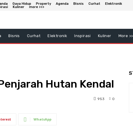
anda
Gaya Hidup
Property
Agenda
Bisnis
Curhat
Elektronik
irasi
Kuliner
more >>>
a
Bisnis
Curhat
Elektronik
Inspirasi
Kuliner
More >>
S
 Penjarah Hutan Kendal
953
0
nterest
WhatsApp