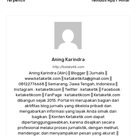
Terpencil
Tembus Rp27 Miliar
Aning Karindra
http://ketaketik.com
Aning Karindra (Alin) || Blogger || Jurnalis ||
www.ketaketik.com || ketaketikita@gmail.com ||
08122776668 || Semarang, Jawa Tengah, Indonesia ||
Instagram : ketaketikcom || Twitter : ketaketik || Facebook :
ketaketikcom || FanPage : ketaketikcom || Ketaketik.com
dibangun sejak 2015. Portal ini merupakan bagian dari
aktifitas blog jurnalis yang dikelola pribadi dan
mengabarkan informasi yang layak Anda simak dan
bagikan. || Konten Ketaketik.com dapat
dipertanggungjawabkan, karena disajikan secara
profesional melalui proses jurnalistik, dengan melihat,
mendengar, dan menyampaikan pesan yang akurat. ||