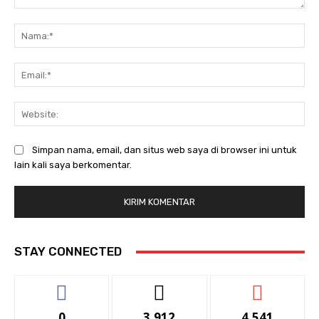
Komentar:
Na
Ema
Web
Simpan nama, email, dan situs web saya di browser ini untuk
lain kali saya berkomentar.
STAY CONNECTED
0
3,912
4,541