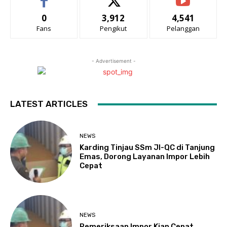
0
3,912
4,541
Fans
Pengikut
Pelanggan
- Advertisement -
LATEST ARTICLES
NEWS
Karding Tinjau SSm JI-QC di Tanjung
Emas, Dorong Layanan Impor Lebih
Cepat
NEWS
Pemeriksaan Impor Kian Cepat,