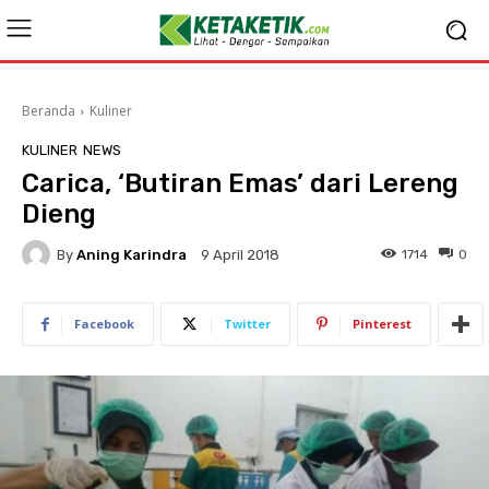
Beranda
Kuliner
KULINER
NEWS
Carica, ‘Butiran Emas’ dari Lereng
Dieng
By
Aning Karindra
1714
0
9 April 2018
Facebook
Twitter
Pinterest