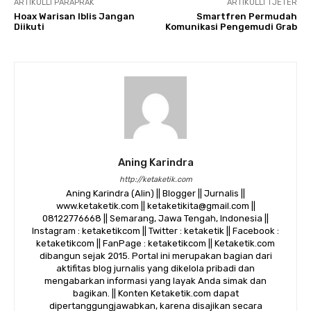
ARTIKULLI PARAPRAK
ARTIKULLI TJETËR
Hoax Warisan Iblis Jangan
Smartfren Permudah
Diikuti
Komunikasi Pengemudi Grab
Aning Karindra
http://ketaketik.com
Aning Karindra (Alin) || Blogger || Jurnalis ||
www.ketaketik.com || ketaketikita@gmail.com ||
08122776668 || Semarang, Jawa Tengah, Indonesia ||
Instagram : ketaketikcom || Twitter : ketaketik || Facebook :
ketaketikcom || FanPage : ketaketikcom || Ketaketik.com
dibangun sejak 2015. Portal ini merupakan bagian dari
aktifitas blog jurnalis yang dikelola pribadi dan
mengabarkan informasi yang layak Anda simak dan
bagikan. || Konten Ketaketik.com dapat
dipertanggungjawabkan, karena disajikan secara