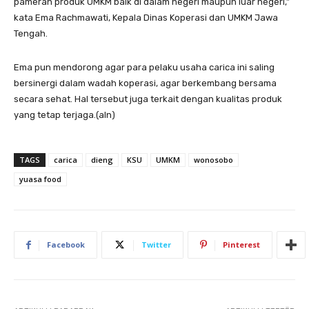
pameran produk UMKM baik di dalam negeri maupun luar negeri,”
kata Ema Rachmawati, Kepala Dinas Koperasi dan UMKM Jawa
Tengah.
Ema pun mendorong agar para pelaku usaha carica ini saling
bersinergi dalam wadah koperasi, agar berkembang bersama
secara sehat. Hal tersebut juga terkait dengan kualitas produk
yang tetap terjaga.(aln)
TAGS
carica
dieng
KSU
UMKM
wonosobo
yuasa food
Facebook
Twitter
Pinterest