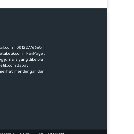
mail.com || 08122776668 ||
ketaketikcom || FanPage :
g jurnalis yang dikelola
ketik.com dapat
 melihat, mendengar, dan