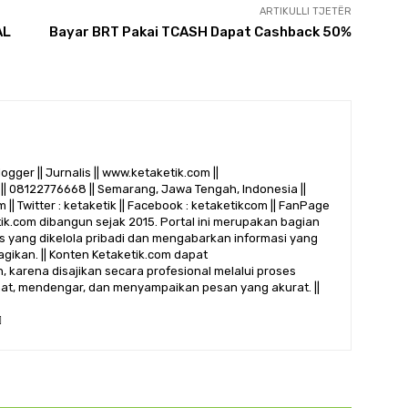
ARTIKULLI TJETËR
AL
Bayar BRT Pakai TCASH Dapat Cashback 50%
logger || Jurnalis || www.ketaketik.com ||
|| 08122776668 || Semarang, Jawa Tengah, Indonesia ||
 || Twitter : ketaketik || Facebook : ketaketikcom || FanPage
etik.com dibangun sejak 2015. Portal ini merupakan bagian
alis yang dikelola pribadi dan mengabarkan informasi yang
gikan. || Konten Ketaketik.com dapat
 karena disajikan secara profesional melalui proses
ihat, mendengar, dan menyampaikan pesan yang akurat. ||