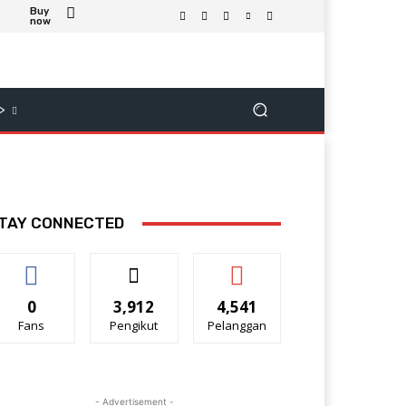
Buy
now
>
TAY CONNECTED
0
3,912
4,541
Fans
Pengikut
Pelanggan
- Advertisement -