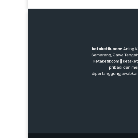
ketaketik.com:
Aning Ka
Semarang, Jawa Tengah, I
ketaketikcom || Ketaket
pribadi dan me
dipertanggungjawabkan, 