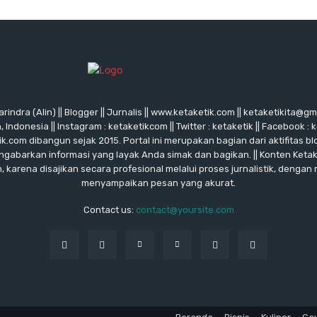
rindra (Alin) || Blogger || Jurnalis || www.ketaketik.com || ketaketikita@g
ndonesia || Instagram : ketaketikcom || Twitter : ketaketik || Facebook : 
ik.com dibangun sejak 2015. Portal ini merupakan bagian dari aktifitas blo
ngabarkan informasi yang layak Anda simak dan bagikan. || Konten Keta
karena disajikan secara profesional melalui proses jurnalistik, dengan
menyampaikan pesan yang akurat.
Contact us:
contact@yoursite.com