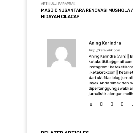
ARTIKULLI PARAPRAK
MASJID NUSANTARA RENOVASI MUSHOLA 
HIDAYAH CILACAP
Aning Karindra
http://ketaketik.com
Aning Karindra (Alin) || B
ketaketikita@gmail.com 
Instagram : ketaketikcom
: ketaketikcom || Ketak
dari aktifitas blog jurn
layak Anda simak dan ba
dipertanggungjawabkan,
jurnalistik, dengan mel