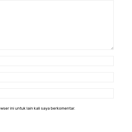
Nama:*
Email:*
Website:
wser ini untuk lain kali saya berkomentar.