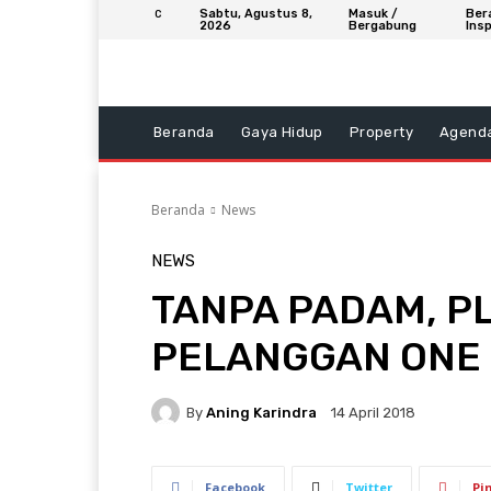
Sabtu, Agustus 8,
Masuk /
Ber
C
2026
Bergabung
Insp
Beranda
Gaya Hidup
Property
Agend
Beranda
News
NEWS
TANPA PADAM, PL
PELANGGAN ONE 
By
Aning Karindra
14 April 2018
Facebook
Twitter
Pi