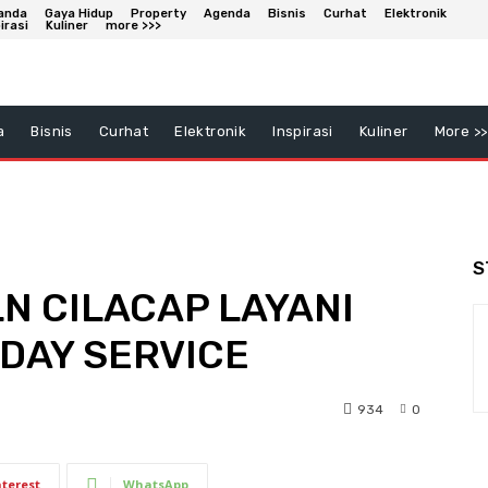
anda
Gaya Hidup
Property
Agenda
Bisnis
Curhat
Elektronik
irasi
Kuliner
more >>>
a
Bisnis
Curhat
Elektronik
Inspirasi
Kuliner
More >>
S
N CILACAP LAYANI
DAY SERVICE
934
0
nterest
WhatsApp