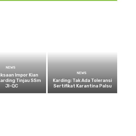
NEWS
NEWS
ksaan Impor Kian
Karding Tinjau SSm
Karding: Tak Ada Toleransi
JI-QC
Sertifikat Karantina Palsu