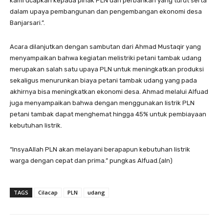
kami ucapkan kepada pihak PLN dan perbankan yang turut serta
dalam upaya pembangunan dan pengembangan ekonomi desa
Banjarsari.”.
Acara dilanjutkan dengan sambutan dari Ahmad Mustaqir yang
menyampaikan bahwa kegiatan melistriki petani tambak udang
merupakan salah satu upaya PLN untuk meningkatkan produksi
sekaligus menurunkan biaya petani tambak udang yang pada
akhirnya bisa meningkatkan ekonomi desa. Ahmad melalui Alfuad
juga menyampaikan bahwa dengan menggunakan listrik PLN
petani tambak dapat menghemat hingga 45% untuk pembiayaan
kebutuhan listrik.
“InsyaAllah PLN akan melayani berapapun kebutuhan listrik
warga dengan cepat dan prima.” pungkas Alfuad.(aln)
TAGS
Cilacap
PLN
udang