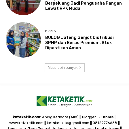
Berpeluang Jadi Pengusaha Pangan
Lewat RPK Muda
BISNIS
BULOG Jateng Genjot Distribusi
SPHP dan Beras Premium, Stok
Dipastikan Aman
Muat lebih banyak
ketaketik.com:
Aning Karindra (Alin) || Blogger || Jurnalis ||
www.ketaketik.com || ketaketikita@gmail.com || 08122776668 ||
Semarang, Jawa Tengah, Indonesia || Instagram : ketaketikcom ||