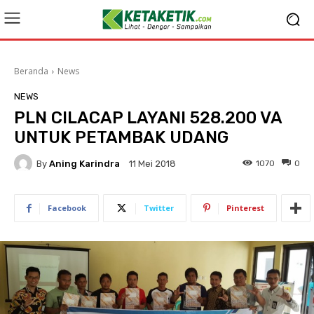
Beranda
News
NEWS
PLN CILACAP LAYANI 528.200 VA
UNTUK PETAMBAK UDANG
By
Aning Karindra
1070
0
11 Mei 2018
Facebook
Twitter
Pinterest