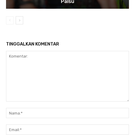
Palsu
TINGGALKAN KOMENTAR
Komentar:
Na
Ema