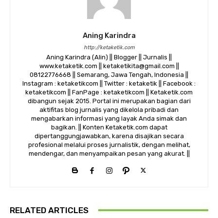
Aning Karindra
http://ketaketik.com
Aning Karindra (Alin) || Blogger || Jurnalis ||
www.ketaketik.com || ketaketikita@gmail.com ||
08122776668 || Semarang, Jawa Tengah, Indonesia ||
Instagram : ketaketikcom || Twitter : ketaketik || Facebook :
ketaketikcom || FanPage : ketaketikcom || Ketaketik.com
dibangun sejak 2015. Portal ini merupakan bagian dari
aktifitas blog jurnalis yang dikelola pribadi dan
mengabarkan informasi yang layak Anda simak dan
bagikan. || Konten Ketaketik.com dapat
dipertanggungjawabkan, karena disajikan secara
profesional melalui proses jurnalistik, dengan melihat,
mendengar, dan menyampaikan pesan yang akurat. ||
RELATED ARTICLES