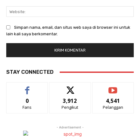
Web
Simpan nama, email, dan situs web saya di browser ini untuk
lain kali saya berkomentar.
STAY CONNECTED
0
3,912
4,541
Fans
Pengikut
Pelanggan
- Advertisement -