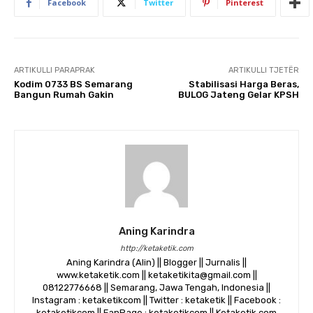
Facebook
Twitter
Pinterest
ARTIKULLI PARAPRAK
ARTIKULLI TJETËR
Kodim 0733 BS Semarang
Stabilisasi Harga Beras,
Bangun Rumah Gakin
BULOG Jateng Gelar KPSH
Aning Karindra
http://ketaketik.com
Aning Karindra (Alin) || Blogger || Jurnalis ||
www.ketaketik.com || ketaketikita@gmail.com ||
08122776668 || Semarang, Jawa Tengah, Indonesia ||
Instagram : ketaketikcom || Twitter : ketaketik || Facebook :
ketaketikcom || FanPage : ketaketikcom || Ketaketik.com