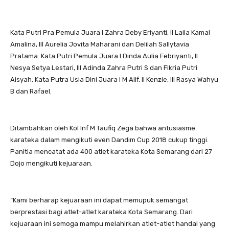
Kata Putri Pra Pemula Juara I Zahra Deby Eriyanti, II Laila Kamal
Amalina, III Aurelia Jovita Maharani dan Delilah Sallytavia
Pratama. Kata Putri Pemula Juara I Dinda Aulia Febriyanti, II
Nesya Setya Lestari, III Adinda Zahra Putri S dan Fikria Putri
Aisyah. Kata Putra Usia Dini Juara I M Alif, II Kenzie, III Rasya Wahyu
B dan Rafael.
Ditambahkan oleh Kol Inf M Taufiq Zega bahwa antusiasme
karateka dalam mengikuti even Dandim Cup 2018 cukup tinggi.
Panitia mencatat ada 400 atlet karateka Kota Semarang dari 27
Dojo mengikuti kejuaraan.
“Kami berharap kejuaraan ini dapat memupuk semangat
berprestasi bagi atlet-atlet karateka Kota Semarang. Dari
kejuaraan ini semoga mampu melahirkan atlet-atlet handal yang