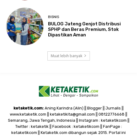
BISNIS
BULOG Jateng Genjot Distribusi
SPHP dan Beras Premium, Stok
Dipastikan Aman
Muat lebih banyak
ketaketik.com:
Aning Karindra (Alin) || Blogger || Jurnalis ||
www.ketaketik.com || ketaketikita@gmail.com || 08122776668 ||
Semarang, Jawa Tengah, Indonesia || Instagram : ketaketikcom ||
Twitter : ketaketik || Facebook : ketaketikcom || FanPage :
ketaketikcom || Ketaketik.com dibangun sejak 2015. Portal ini