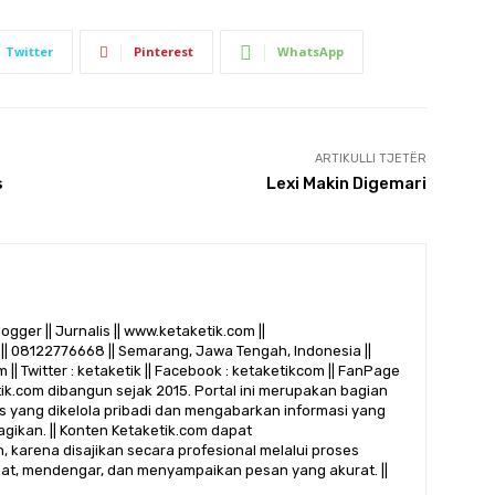
Twitter
Pinterest
WhatsApp
ARTIKULLI TJETËR
s
Lexi Makin Digemari
logger || Jurnalis || www.ketaketik.com ||
|| 08122776668 || Semarang, Jawa Tengah, Indonesia ||
 || Twitter : ketaketik || Facebook : ketaketikcom || FanPage
etik.com dibangun sejak 2015. Portal ini merupakan bagian
alis yang dikelola pribadi dan mengabarkan informasi yang
gikan. || Konten Ketaketik.com dapat
 karena disajikan secara profesional melalui proses
ihat, mendengar, dan menyampaikan pesan yang akurat. ||