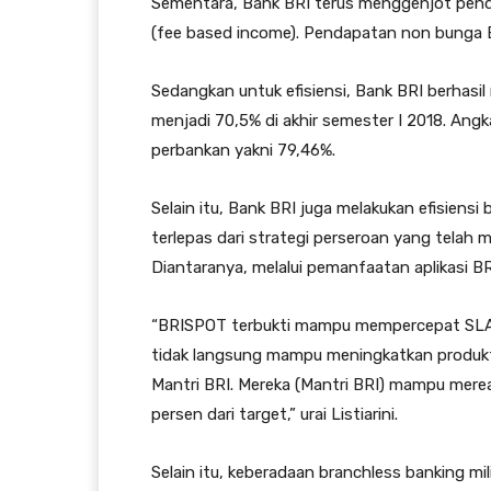
Sementara, Bank BRI terus menggenjot pen
(fee based income). Pendapatan non bunga B
Sedangkan untuk efisiensi, Bank BRI berhasi
menjadi 70,5% di akhir semester I 2018. Angk
perbankan yakni 79,46%.
Selain itu, Bank BRI juga melakukan efisiensi 
terlepas dari strategi perseroan yang telah m
Diantaranya, melalui pemanfaatan aplikasi B
“BRISPOT terbukti mampu mempercepat SLA pro
tidak langsung mampu meningkatkan produkti
Mantri BRI. Mereka (Mantri BRI) mampu mereali
persen dari target,” urai Listiarini.
Selain itu, keberadaan branchless banking mi