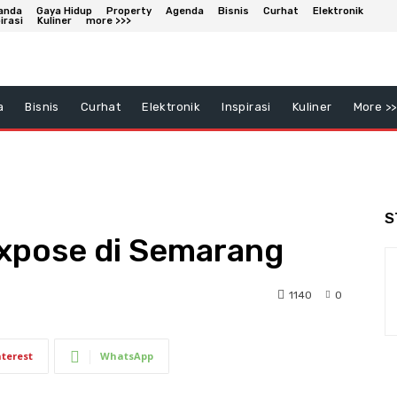
anda
Gaya Hidup
Property
Agenda
Bisnis
Curhat
Elektronik
irasi
Kuliner
more >>>
a
Bisnis
Curhat
Elektronik
Inspirasi
Kuliner
More >>
S
Expose di Semarang
1140
0
nterest
WhatsApp