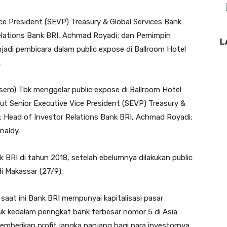
e President (SEVP) Treasury & Global Services Bank
 Relations Bank BRI, Achmad Royadi; dan Pemimpin
L
njadi pembicara dalam public expose di Ballroom Hotel
A
ro) Tbk menggelar public expose di Ballroom Hotel
t Senior Executive Vice President (SEVP) Treasury &
ti; Head of Investor Relations Bank BRI, Achmad Royadi;
naldy.
 BRI di tahun 2018, setelah ebelumnya dilakukan public
i Makassar (27/9).
saat ini Bank BRI mempunyai kapitalisasi pasar
k kedalam peringkat bank terbesar nomor 5 di Asia
emberikan profit jangka panjang bagi para investornya,