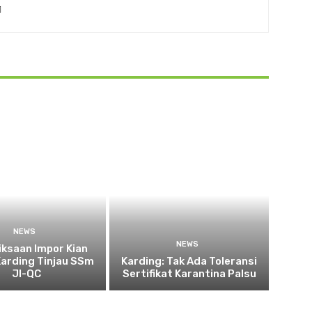
NEWS
NEWS
ksaan Impor Kian
Karding Tinjau SSm
Karding: Tak Ada Toleransi
JI-QC
Sertifikat Karantina Palsu