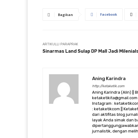
Facebook
Bagikan
ARTIKULLI PARAPRAK
Sinarmas Land Sulap DP Mall Jadi Milenial
Aning Karindra
http://ketaketik.com
Aning Karindra (Alin) || B
ketaketikita@gmail.com 
Instagram : ketaketikcom
: ketaketikcom || Ketak
dari aktifitas blog jurn
layak Anda simak dan ba
dipertanggungjawabkan,
jurnalistik, dengan mel