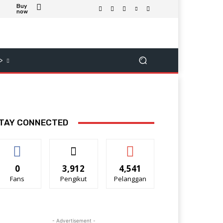
Buy
now
>
TAY CONNECTED
0
3,912
4,541
Fans
Pengikut
Pelanggan
- Advertisement -