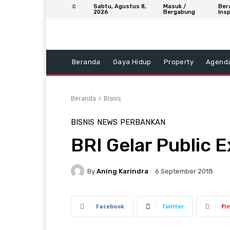
Sabtu, Agustus 8,
Masuk /
Ber
C
2026
Bergabung
Insp
Beranda
Gaya Hidup
Property
Agend
Beranda
Bisnis
BISNIS
NEWS
PERBANKAN
BRI Gelar Public 
By
Aning Karindra
6 September 2018
Facebook
Twitter
Pi