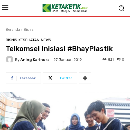
Beranda
Bisnis
BISNIS
KESEHATAN
NEWS
Telkomsel Inisiasi #BhayPlastik
By
Aning Karindra
821
0
27 Januari 2019
Facebook
Twitter