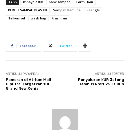
TAGS
#bhayplastik
bank sampah
Earth Hour
PEDULI SAMPAH PLASTIK
Sampah Pemuda
Seangle
Telkomsel
trash bag
trash run
Facebook
Twitter
ARTIKULLI PARAPRAK
ARTIKULLI TJETËR
Pameran di Atrium Mall
Penyaluran KUR Jateng
Ciputra, Targetkan 100
Tembus Rp21.22 Triliun
Grand New Xenia