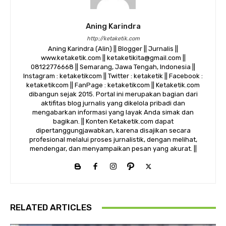
Aning Karindra
http://ketaketik.com
Aning Karindra (Alin) || Blogger || Jurnalis ||
www.ketaketik.com || ketaketikita@gmail.com ||
08122776668 || Semarang, Jawa Tengah, Indonesia ||
Instagram : ketaketikcom || Twitter : ketaketik || Facebook :
ketaketikcom || FanPage : ketaketikcom || Ketaketik.com
dibangun sejak 2015. Portal ini merupakan bagian dari
aktifitas blog jurnalis yang dikelola pribadi dan
mengabarkan informasi yang layak Anda simak dan
bagikan. || Konten Ketaketik.com dapat
dipertanggungjawabkan, karena disajikan secara
profesional melalui proses jurnalistik, dengan melihat,
mendengar, dan menyampaikan pesan yang akurat. ||
RELATED ARTICLES