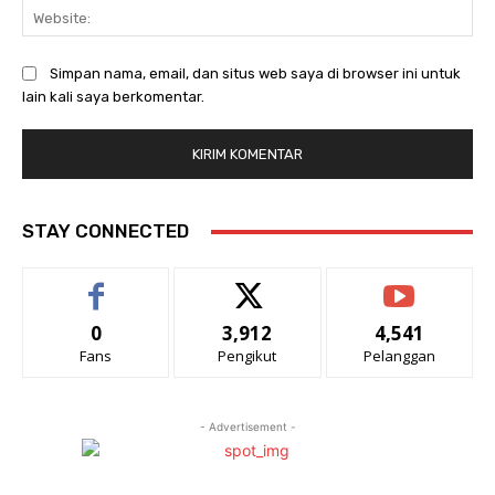
Web
Simpan nama, email, dan situs web saya di browser ini untuk
lain kali saya berkomentar.
STAY CONNECTED
0
3,912
4,541
Fans
Pengikut
Pelanggan
- Advertisement -