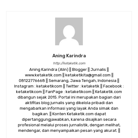
Aning Karindra
http://ketaketik.com
Aning Karindra (Alin) || Blogger || Jurnalis ||
www.ketaketik.com || ketaketikita@gmail.com ||
08122776668 || Semarang, Jawa Tengah, Indonesia ||
Instagram : ketaketikcom || Twitter : ketaketik || Facebook :
ketaketikcom || FanPage : ketaketikcom || Ketaketik.com
dibangun sejak 2015. Portal ini merupakan bagian dari
aktifitas blog jurnalis yang dikelola pribadi dan
mengabarkan informasi yang layak Anda simak dan
bagikan. || Konten Ketaketik.com dapat
dipertanggungjawabkan, karena disajikan secara
profesional melalui proses jurnalistik, dengan melihat,
mendengar, dan menyampaikan pesan yang akurat. ||