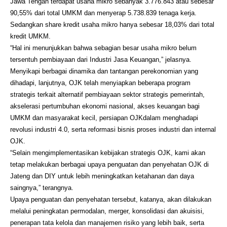
Jawa Tengah terdapat usaha mikro sebanyak 3.776.843 atau sebesar
90,55% dari total UMKM dan menyerap 5.738.839 tenaga kerja.
Sedangkan share kredit usaha mikro hanya sebesar 18,03% dari total
kredit UMKM.
“Hal ini menunjukkan bahwa sebagian besar usaha mikro belum
tersentuh pembiayaan dari Industri Jasa Keuangan,” jelasnya.
Menyikapi berbagai dinamika dan tantangan perekonomian yang
dihadapi, lanjutnya, OJK telah menyiapkan beberapa program
strategis terkait alternatif pembiayaan sektor strategis pemerintah,
akselerasi pertumbuhan ekonomi nasional, akses keuangan bagi
UMKM dan masyarakat kecil, persiapan OJKdalam menghadapi
revolusi industri 4.0, serta reformasi bisnis proses industri dan internal
OJK.
“Selain mengimplementasikan kebijakan strategis OJK, kami akan
tetap melakukan berbagai upaya penguatan dan penyehatan OJK di
Jateng dan DIY untuk lebih meningkatkan ketahanan dan daya
saingnya,” terangnya.
Upaya penguatan dan penyehatan tersebut, katanya, akan dilakukan
melalui peningkatan permodalan, merger, konsolidasi dan akuisisi,
penerapan tata kelola dan manajemen risiko yang lebih baik, serta