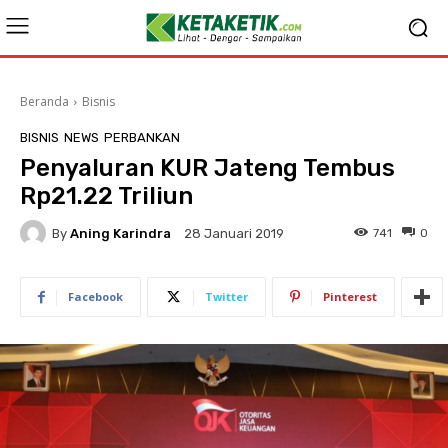
Beranda
Bisnis
BISNIS
NEWS
PERBANKAN
Penyaluran KUR Jateng Tembus
Rp21.22 Triliun
By
Aning Karindra
741
0
28 Januari 2019
Facebook
Twitter
Pinterest