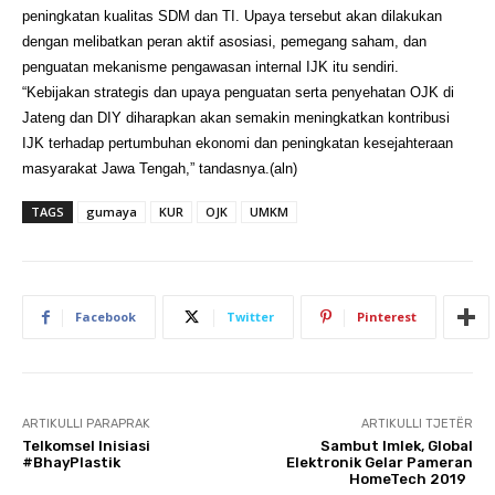
peningkatan kualitas SDM dan TI. Upaya tersebut akan dilakukan
dengan melibatkan peran aktif asosiasi, pemegang saham, dan
penguatan mekanisme pengawasan internal IJK itu sendiri.
“Kebijakan strategis dan upaya penguatan serta penyehatan OJK di
Jateng dan DIY diharapkan akan semakin meningkatkan kontribusi
IJK terhadap pertumbuhan ekonomi dan peningkatan kesejahteraan
masyarakat Jawa Tengah,” tandasnya.(aln)
TAGS
gumaya
KUR
OJK
UMKM
Facebook
Twitter
Pinterest
ARTIKULLI PARAPRAK
ARTIKULLI TJETËR
Telkomsel Inisiasi
Sambut Imlek, Global
#BhayPlastik
Elektronik Gelar Pameran
HomeTech 2019