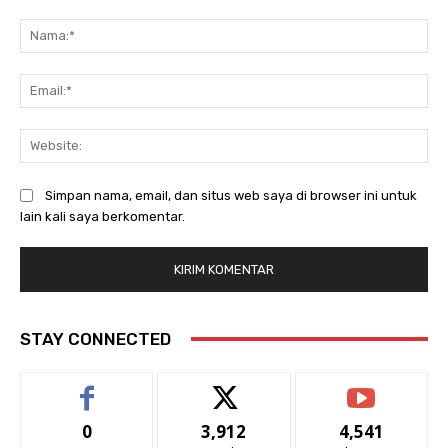
Komentar:
Na
Ema
Web
Simpan nama, email, dan situs web saya di browser ini untuk
lain kali saya berkomentar.
STAY CONNECTED
0
3,912
4,541