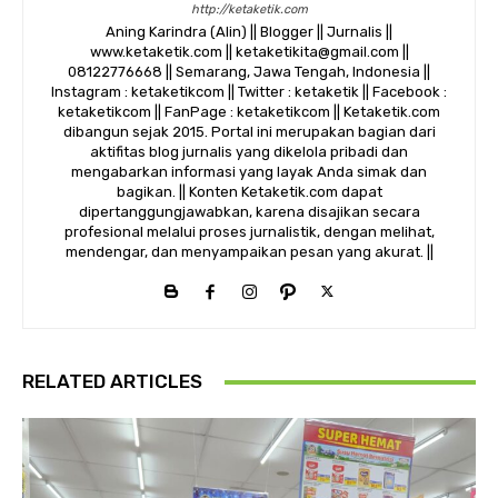
http://ketaketik.com
Aning Karindra (Alin) || Blogger || Jurnalis ||
www.ketaketik.com || ketaketikita@gmail.com ||
08122776668 || Semarang, Jawa Tengah, Indonesia ||
Instagram : ketaketikcom || Twitter : ketaketik || Facebook :
ketaketikcom || FanPage : ketaketikcom || Ketaketik.com
dibangun sejak 2015. Portal ini merupakan bagian dari
aktifitas blog jurnalis yang dikelola pribadi dan
mengabarkan informasi yang layak Anda simak dan
bagikan. || Konten Ketaketik.com dapat
dipertanggungjawabkan, karena disajikan secara
profesional melalui proses jurnalistik, dengan melihat,
mendengar, dan menyampaikan pesan yang akurat. ||
RELATED ARTICLES