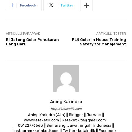
Facebook
Twitter
ARTIKULLI PARAPRAK
ARTIKULLI TJETËR
BI Jateng Gelar Penukaran
PLN Gelar In House Training
Uang Baru
Safety for Manajement
Aning Karindra
http://ketaketik.com
Aning Karindra (Alin) || Blogger || Jurnalis ||
www.ketaketik.com || ketaketikita@gmail.com ||
08122776668 || Semarang, Jawa Tengah, Indonesia ||
Instagram : ketaketikcom || Twitter : ketaketik || Facebook :