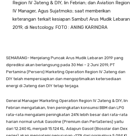
Region IV Jateng & DIY, Iin Febrian; dan Aviation Region
IV Manager, Agus Sujatmoko; saat memberikan
keterangan terkait kesiapan Sambut Arus Mudik Lebaran
2019, di Nestcology. FOTO : ANING KARINDRA
SEMARANG– Menjelang Puncak Arus Mudik Lebaran 2019 yang
diprediksi akan berlangsung pada 30 Mei – 2 Juni 2019, PT
Pertamina (Persero) Marketing Operation Region IV Jateng dan
DIY telah mempersiapkan dan mengoptimalkan ketersediaan
energi di Jateng dan DIY tetap terjaga.
General Manager Marketing Operation Region IV Jateng & DIY, Iin
Febrian mengatakan, tren peningkatan konsumsi BBM dan LPG
rata-rata mengalami peningkatan 24% lebih besar dari rata-rata
harian normal untuk Gasoline (Premium dan PertaSeries) yaitu
dari 12.240 KL menjadi 15.124 KL. Adapun Gasoil (Biosolar dan Dex
series) akan mengalami penurunan -12% dari normalnya 5.094 KL