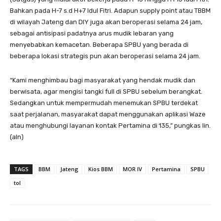
Bahkan pada H-7 s.d H+7 Idul Fitri. Adapun supply point atau TBBM
di wilayah Jateng dan DIY juga akan beroperasi selama 24 jam,
sebagai antisipasi padatnya arus mudik lebaran yang
menyebabkan kemacetan. Beberapa SPBU yang berada di
beberapa lokasi strategis pun akan beroperasi selama 24 jam.
“Kami menghimbau bagi masyarakat yang hendak mudik dan
berwisata, agar mengisi tangki full di SPBU sebelum berangkat.
Sedangkan untuk mempermudah menemukan SPBU terdekat
saat perjalanan, masyarakat dapat menggunakan aplikasi Waze
atau menghubungi layanan kontak Pertamina di 135,” pungkas Iin.
(aln)
TAGS
BBM
Jateng
Kios BBM
MOR IV
Pertamina
SPBU
tol