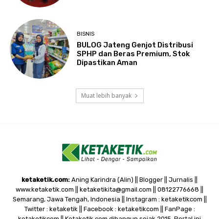
BISNIS
BULOG Jateng Genjot Distribusi
SPHP dan Beras Premium, Stok
Dipastikan Aman
Muat lebih banyak
ketaketik.com:
Aning Karindra (Alin) || Blogger || Jurnalis ||
www.ketaketik.com || ketaketikita@gmail.com || 08122776668 ||
Semarang, Jawa Tengah, Indonesia || Instagram : ketaketikcom ||
Twitter : ketaketik || Facebook : ketaketikcom || FanPage :
ketaketikcom || Ketaketik.com dibangun sejak 2015. Portal ini