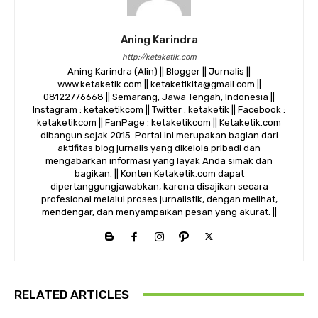
Aning Karindra
http://ketaketik.com
Aning Karindra (Alin) || Blogger || Jurnalis ||
www.ketaketik.com || ketaketikita@gmail.com ||
08122776668 || Semarang, Jawa Tengah, Indonesia ||
Instagram : ketaketikcom || Twitter : ketaketik || Facebook :
ketaketikcom || FanPage : ketaketikcom || Ketaketik.com
dibangun sejak 2015. Portal ini merupakan bagian dari
aktifitas blog jurnalis yang dikelola pribadi dan
mengabarkan informasi yang layak Anda simak dan
bagikan. || Konten Ketaketik.com dapat
dipertanggungjawabkan, karena disajikan secara
profesional melalui proses jurnalistik, dengan melihat,
mendengar, dan menyampaikan pesan yang akurat. ||
RELATED ARTICLES