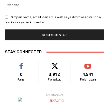
Web
Simpan nama, email, dan situs web saya di browser ini untuk
lain kali saya berkomentar.
STAY CONNECTED
0
3,912
4,541
Fans
Pengikut
Pelanggan
- Advertisement -