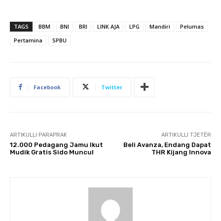
TAGS
BBM
BNI
BRI
LINK AJA
LPG
Mandiri
Pelumas
Pertamina
SPBU
Facebook
Twitter
ARTIKULLI PARAPRAK
ARTIKULLI TJETËR
12.000 Pedagang Jamu Ikut
Beli Avanza, Endang Dapat
Mudik Gratis Sido Muncul
THR Kijang Innova