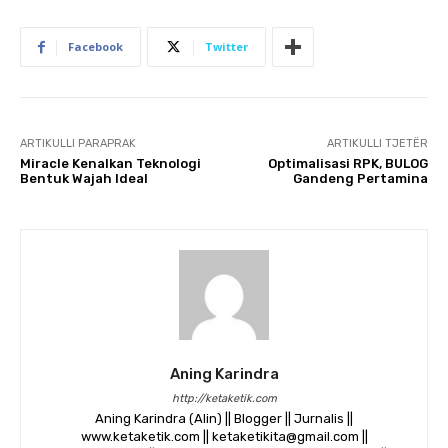
Facebook
Twitter
ARTIKULLI PARAPRAK
ARTIKULLI TJETËR
Miracle Kenalkan Teknologi
Optimalisasi RPK, BULOG
Bentuk Wajah Ideal
Gandeng Pertamina
Aning Karindra
http://ketaketik.com
Aning Karindra (Alin) || Blogger || Jurnalis ||
www.ketaketik.com || ketaketikita@gmail.com ||