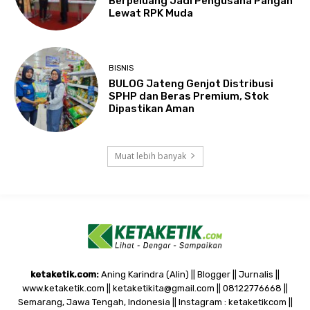
Berpeluang Jadi Pengusaha Pangan
Lewat RPK Muda
BISNIS
BULOG Jateng Genjot Distribusi
SPHP dan Beras Premium, Stok
Dipastikan Aman
Muat lebih banyak
ketaketik.com:
Aning Karindra (Alin) || Blogger || Jurnalis ||
www.ketaketik.com || ketaketikita@gmail.com || 08122776668 ||
Semarang, Jawa Tengah, Indonesia || Instagram : ketaketikcom ||