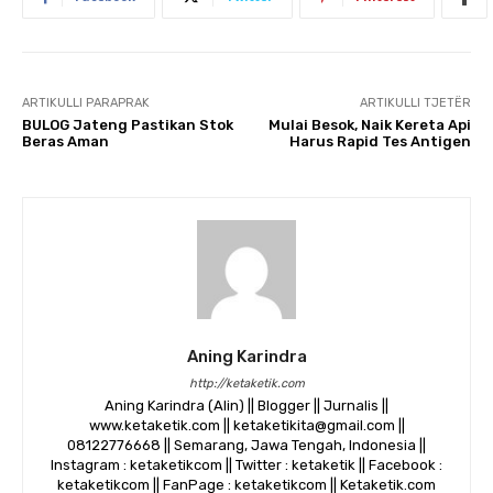
ARTIKULLI PARAPRAK
ARTIKULLI TJETËR
BULOG Jateng Pastikan Stok
Mulai Besok, Naik Kereta Api
Beras Aman
Harus Rapid Tes Antigen
Aning Karindra
http://ketaketik.com
Aning Karindra (Alin) || Blogger || Jurnalis ||
www.ketaketik.com || ketaketikita@gmail.com ||
08122776668 || Semarang, Jawa Tengah, Indonesia ||
Instagram : ketaketikcom || Twitter : ketaketik || Facebook :
ketaketikcom || FanPage : ketaketikcom || Ketaketik.com