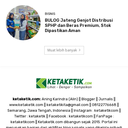
BISNIS
BULOG Jateng Genjot Distribusi
SPHP dan Beras Premium, Stok
Dipastikan Aman
Muat lebih banyak
ketaketik.com:
Aning Karindra (Alin) || Blogger || Jurnalis ||
www.ketaketik.com || ketaketikita@gmail.com || 08122776668 ||
Semarang, Jawa Tengah, Indonesia || Instagram : ketaketikcom ||
Twitter : ketaketik || Facebook : ketaketikcom || FanPage :
ketaketikcom || Ketaketik.com dibangun sejak 2015. Portal ini
merupakan bagian dari aktifitas blog jurnalis yang dikelola pribadi