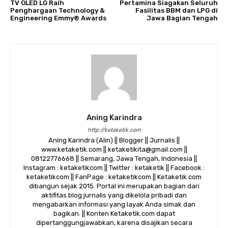
TV OLED LG Raih
Pertamina Siagakan Seluruh
Penghargaan Technology &
Fasilitas BBM dan LPG di
Engineering Emmy® Awards
Jawa Bagian Tengah
Aning Karindra
http://ketaketik.com
Aning Karindra (Alin) || Blogger || Jurnalis ||
www.ketaketik.com || ketaketikita@gmail.com ||
08122776668 || Semarang, Jawa Tengah, Indonesia ||
Instagram : ketaketikcom || Twitter : ketaketik || Facebook :
ketaketikcom || FanPage : ketaketikcom || Ketaketik.com
dibangun sejak 2015. Portal ini merupakan bagian dari
aktifitas blog jurnalis yang dikelola pribadi dan
mengabarkan informasi yang layak Anda simak dan
bagikan. || Konten Ketaketik.com dapat
dipertanggungjawabkan, karena disajikan secara